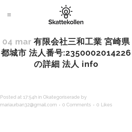
04 mar
有限会社三和工業 宮崎県
都城市 法人番号:2350002014226
の詳細 法人 info
Posted at 17:54h
in
Okategoriserade
by
mariaurban32@gmail.com
0 Comments
0
Likes