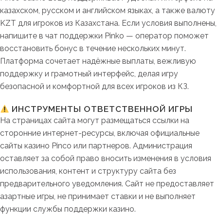
казахском, русском и английском языках, а также валюту
KZT для игроков из Казахстана. Если условия выполнены,
напишите в чат поддержки Pinko — оператор поможет
восстановить бонус в течение нескольких минут.
Платформа сочетает надёжные выплаты, вежливую
поддержку и грамотный интерфейс, делая игру
безопасной и комфортной для всех игроков из КЗ.
ИНСТРУМЕНТЫ ОТВЕТСТВЕННОЙ ИГРЫ
На страницах сайта могут размещаться ссылки на
сторонние интернет-ресурсы, включая официальные
сайты казино Pinco или партнеров. Администрация
оставляет за собой право вносить изменения в условия
использования, контент и структуру сайта без
предварительного уведомления. Сайт не предоставляет
азартные игры, не принимает ставки и не выполняет
функции службы поддержки казино.