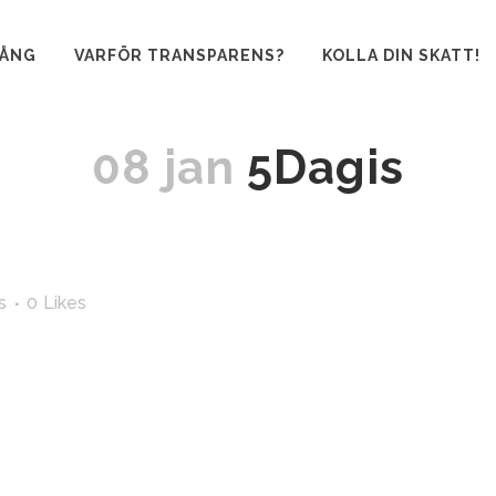
GÅNG
VARFÖR TRANSPARENS?
KOLLA DIN SKATT!
08 jan
5Dagis
s
0
Likes