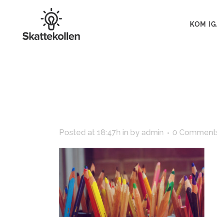
KOM I
Posted at 18:47h
in
by
admin
0 Comment