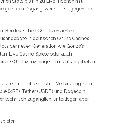
chen Slots bis hin zu Live-Tischen mit
weigern den Zugang, wenn diese gegen die
n. Bei deutschen GGL-lizenzierten
usangebote in deutschen Online Casinos
Slots der neuen Generation wie Gonzo’s
en. Live Casino Spiele oder auch
weiter GGL-Lizenz hingegen nicht angeboten
 Anbieter empfehlen – ohne Verbindung zum
pple (XRP), Tether (USDT) und Dogecoin
r technisch zugänglich, unterliegen aber
spielen.