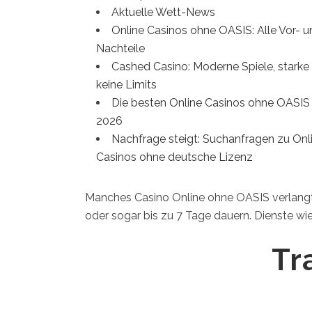
Aktuelle Wett-News
Online Casinos ohne OASIS: Alle Vor- u
Nachteile
Cashed Casino: Moderne Spiele, starke 
keine Limits
Die besten Online Casinos ohne OASIS 
2026
Nachfrage steigt: Suchanfragen zu Onl
Casinos ohne deutsche Lizenz
Manches Casino Online ohne OASIS verlangt d
oder sogar bis zu 7 Tage dauern. Dienste w
Tr