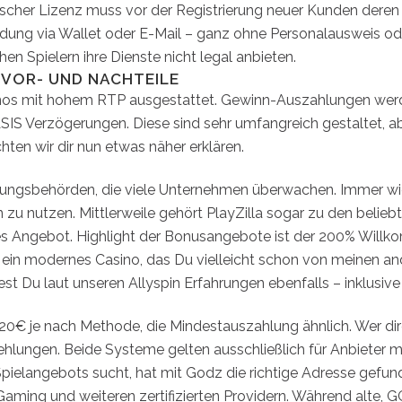
utscher Lizenz muss vor der Registrierung neuer Kunden dere
ldung via Wallet oder E-Mail – ganz ohne Personalausweis o
n Spielern ihre Dienste nicht legal anbieten.
E VOR- UND NACHTEILE
asinos mit hohem RTP ausgestattet. Gewinn-Auszahlungen wer
SIS Verzögerungen. Diese sind sehr umfangreich gestaltet, a
ten wir dir nun etwas näher erklären.
ungsbehörden, die viele Unternehmen überwachen. Immer wied
n zu nutzen. Mittlerweile gehört PlayZilla sogar zu den beli
hes Angebot. Highlight der Bonusangebote ist der 200% Will
ist ein modernes Casino, das Du vielleicht schon von meinen a
dest Du laut unseren Allyspin Erfahrungen ebenfalls – inklusiv
s 20€ je nach Methode, die Mindestauszahlung ähnlich. Wer d
fehlungen. Beide Systeme gelten ausschließlich für Anbieter 
pielangebots sucht, hat mit Godz die richtige Adresse gefu
Gaming und weiteren zertifizierten Providern. Während alte, 