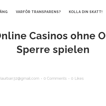
GÅNG
VARFÖR TRANSPARENS?
KOLLA DIN SKATT!
nline Casinos ohne Oa
Sperre spielen
iaurban32@gmail.com
0 Comments
0
Likes