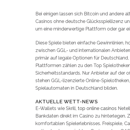
Bei einigen lassen sich Bitcoin und andere a
Casinos ohne deutsche Glücksspiellizenz ungle
um eine minderwertige Plattform oder gar ei
Diese Spiele bieten einfache Gewinnlinien, 
zwischen GGL- und internationalen Anbietern
primär auf legale Optionen für Deutschland, 
Plattformen zählen zu den Top Spielotheken
Sicherheitsstandards. Nur Anbieter auf der o
stehen GGL-lizenzierte Online-Spielotheken,
Spielautomaten in Deutschland bilden.
AKTUELLE WETT-NEWS
E-Wallets wie Skrill,
top online casinos
Netell
Bankdaten direkt im Casino zu hinterlegen. 
komfortablen Spielerlebnisses. Freispiele, 