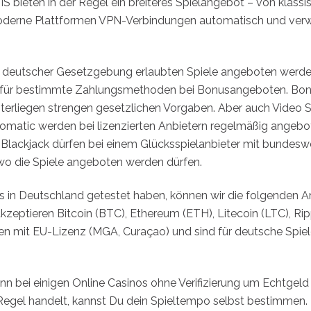
bieten in der Regel ein breiteres Spielangebot – von klassis
 moderne Plattformen VPN-Verbindungen automatisch und ver
ach deutscher Gesetzgebung erlaubten Spiele angeboten werde
en für bestimmte Zahlungsmethoden bei Bonusangeboten. Bon
nterliegen strengen gesetzlichen Vorgaben. Aber auch Video 
atic werden bei lizenzierten Anbietern regelmäßig angebot
d Blackjack dürfen bei einem Glücksspielanbieter mit bundes
wo die Spiele angeboten werden dürfen.
s in Deutschland getestet haben, können wir die folgenden
zeptieren Bitcoin (BTC), Ethereum (ETH), Litecoin (LTC), Ri
en mit EU-Lizenz (MGA, Curaçao) und sind für deutsche Spiele
n bei einigen Online Casinos ohne Verifizierung um Echtgeld 
egel handelt, kannst Du dein Spieltempo selbst bestimmen.