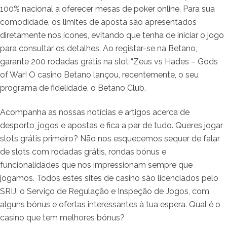
100% nacional a oferecer mesas de poker online. Para sua
comodidade, os limites de aposta são apresentados
diretamente nos ícones, evitando que tenha de iniciar o jogo
para consultar os detalhes. Ao registar-se na Betano,
garante 200 rodadas grátis na slot “Zeus vs Hades – Gods
of War! O casino Betano lançou, recentemente, o seu
programa de fidelidade, o Betano Club.
Acompanha as nossas notícias e artigos acerca de
desporto, jogos e apostas e fica a par de tudo. Queres jogar
slots grátis primeiro? Não nos esquecemos sequer de falar
de slots com rodadas grátis, rondas bónus e
funcionalidades que nos impressionam sempre que
jogamos. Todos estes sites de casino são licenciados pelo
SRIJ, o Serviço de Regulação e Inspeção de Jogos, com
alguns bónus e ofertas interessantes à tua espera. Qual é o
casino que tem melhores bónus?