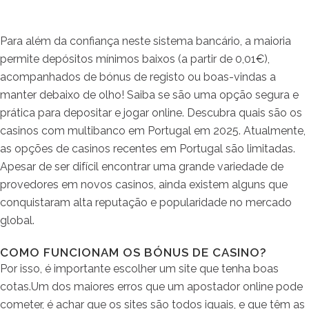
Para além da confiança neste sistema bancário, a maioria
permite depósitos mínimos baixos (a partir de 0,01€),
acompanhados de bónus de registo ou boas-vindas a
manter debaixo de olho! Saiba se são uma opção segura e
prática para depositar e jogar online. Descubra quais são os
casinos com multibanco em Portugal em 2025. Atualmente,
as opções de casinos recentes em Portugal são limitadas.
Apesar de ser difícil encontrar uma grande variedade de
provedores em novos casinos, ainda existem alguns que
conquistaram alta reputação e popularidade no mercado
global.
COMO FUNCIONAM OS BÓNUS DE CASINO?
Por isso, é importante escolher um site que tenha boas
cotas.Um dos maiores erros que um apostador online pode
cometer, é achar que os sites são todos iguais, e que têm as