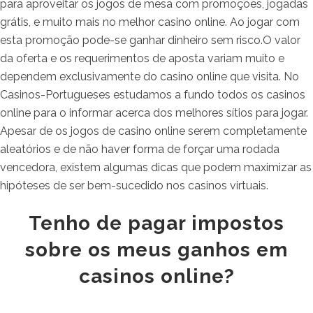
para aproveitar os jogos de mesa com promoções, jogadas
grátis, e muito mais no melhor casino online. Ao jogar com
esta promoção pode-se ganhar dinheiro sem risco.O valor
da oferta e os requerimentos de aposta variam muito e
dependem exclusivamente do casino online que visita. No
Casinos-Portugueses estudamos a fundo todos os casinos
online para o informar acerca dos melhores sítios para jogar.
Apesar de os jogos de casino online serem completamente
aleatórios e de não haver forma de forçar uma rodada
vencedora, existem algumas dicas que podem maximizar as
hipóteses de ser bem-sucedido nos casinos virtuais.
Tenho de pagar impostos
sobre os meus ganhos em
casinos online?