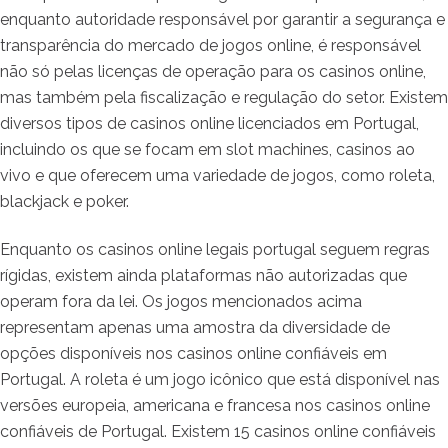
enquanto autoridade responsável por garantir a segurança e
transparência do mercado de jogos online, é responsável
não só pelas licenças de operação para os casinos online,
mas também pela fiscalização e regulação do setor. Existem
diversos tipos de casinos online licenciados em Portugal,
incluindo os que se focam em slot machines, casinos ao
vivo e que oferecem uma variedade de jogos, como roleta,
blackjack e poker.
Enquanto os casinos online legais portugal seguem regras
rígidas, existem ainda plataformas não autorizadas que
operam fora da lei. Os jogos mencionados acima
representam apenas uma amostra da diversidade de
opções disponíveis nos casinos online confiáveis em
Portugal. A roleta é um jogo icônico que está disponível nas
versões europeia, americana e francesa nos casinos online
confiáveis de Portugal. Existem 15 casinos online confiáveis