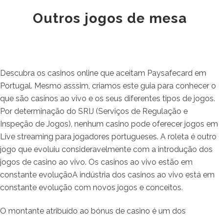
Outros jogos de mesa
Descubra os casinos online que aceitam Paysafecard em
Portugal. Mesmo asssim, criamos este guia para conhecer o
que são casinos ao vivo e os seus diferentes tipos de jogos.
Por determinação do SRIJ (Serviços de Regulação e
Inspeção de Jogos), nenhum casino pode oferecer jogos em
Live streaming para jogadores portugueses. A roleta é outro
jogo que evoluiu consideravelmente com a introdução dos
jogos de casino ao vivo. Os casinos ao vivo estão em
constante evoluçãoA indústria dos casinos ao vivo está em
constante evolução com novos jogos e conceitos.
O montante atribuído ao bónus de casino é um dos