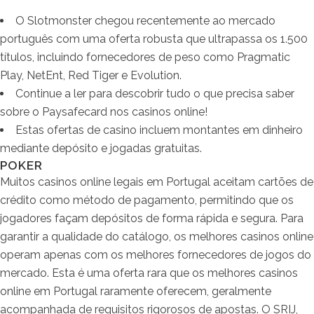
O Slotmonster chegou recentemente ao mercado
português com uma oferta robusta que ultrapassa os 1.500
títulos, incluindo fornecedores de peso como Pragmatic
Play, NetEnt, Red Tiger e Evolution.
Continue a ler para descobrir tudo o que precisa saber
sobre o Paysafecard nos casinos online!
Estas ofertas de casino incluem montantes em dinheiro
mediante depósito e jogadas gratuitas.
POKER
Muitos casinos online legais em Portugal aceitam cartões de
crédito como método de pagamento, permitindo que os
jogadores façam depósitos de forma rápida e segura. Para
garantir a qualidade do catálogo, os melhores casinos online
operam apenas com os melhores fornecedores de jogos do
mercado. Esta é uma oferta rara que os melhores casinos
online em Portugal raramente oferecem, geralmente
acompanhada de requisitos rigorosos de apostas. O SRIJ,