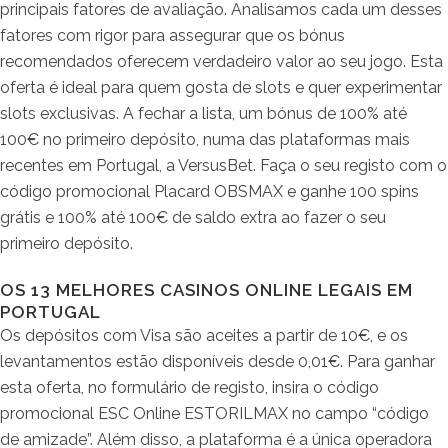
principais fatores de avaliação. Analisamos cada um desses
fatores com rigor para assegurar que os bónus
recomendados oferecem verdadeiro valor ao seu jogo. Esta
oferta é ideal para quem gosta de slots e quer experimentar
slots exclusivas. A fechar a lista, um bónus de 100% até
100€ no primeiro depósito, numa das plataformas mais
recentes em Portugal, a VersusBet. Faça o seu registo com o
código promocional Placard OBSMAX e ganhe 100 spins
grátis e 100% até 100€ de saldo extra ao fazer o seu
primeiro depósito.
OS 13 MELHORES CASINOS ONLINE LEGAIS EM
PORTUGAL
Os depósitos com Visa são aceites a partir de 10€, e os
levantamentos estão disponíveis desde 0,01€. Para ganhar
esta oferta, no formulário de registo, insira o código
promocional ESC Online ESTORILMAX no campo “código
de amizade”. Além disso, a plataforma é a única operadora