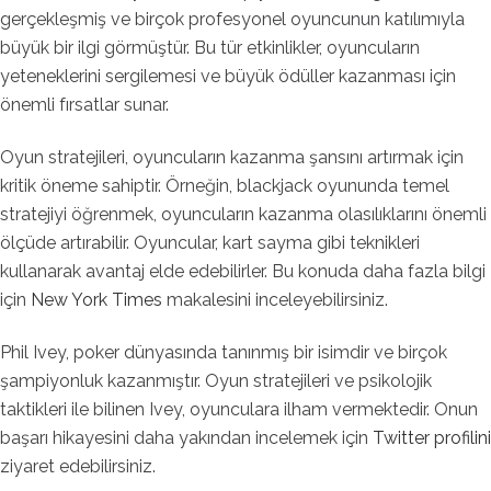
gerçekleşmiş ve birçok profesyonel oyuncunun katılımıyla
büyük bir ilgi görmüştür. Bu tür etkinlikler, oyuncuların
yeteneklerini sergilemesi ve büyük ödüller kazanması için
önemli fırsatlar sunar.
Oyun stratejileri, oyuncuların kazanma şansını artırmak için
kritik öneme sahiptir. Örneğin, blackjack oyununda temel
stratejiyi öğrenmek, oyuncuların kazanma olasılıklarını önemli
ölçüde artırabilir. Oyuncular, kart sayma gibi teknikleri
kullanarak avantaj elde edebilirler. Bu konuda daha fazla bilgi
için
New York Times
makalesini inceleyebilirsiniz.
Phil Ivey, poker dünyasında tanınmış bir isimdir ve birçok
şampiyonluk kazanmıştır. Oyun stratejileri ve psikolojik
taktikleri ile bilinen Ivey, oyunculara ilham vermektedir. Onun
başarı hikayesini daha yakından incelemek için
Twitter profilini
ziyaret edebilirsiniz.