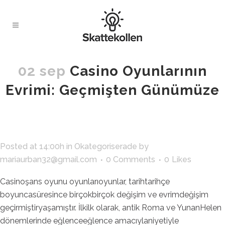
02 sep
Casino Oyunlarının
Evrimi: Geçmişten Günümüze
Posted at 14:00h
in
Okategoriserade
by
mariaurban32@gmail.com
0 Comments
0
Likes
Casinoşans oyunu oyunlarıoyunlar, tarihtarihçe
boyuncasüresince birçokbirçok değişim ve evrimdeğişim
geçirmiştiryaşamıştır. İlkilk olarak, antik Roma ve YunanHelen
dönemlerinde eğlenceeğlence amacıylaniyetiyle