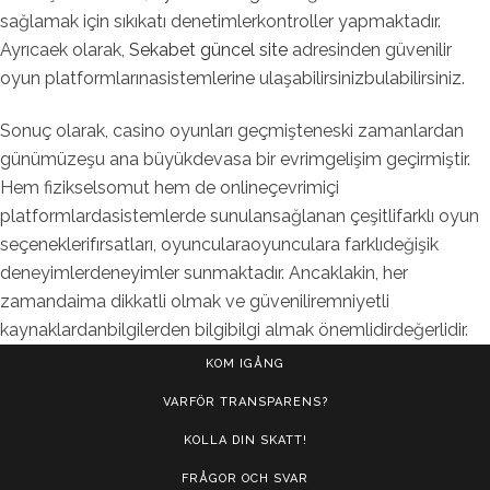
sağlamak için sıkıkatı denetimlerkontroller yapmaktadır.
Ayrıcaek olarak,
Sekabet güncel site
adresinden güvenilir
oyun platformlarınasistemlerine ulaşabilirsinizbulabilirsiniz.
Sonuç olarak, casino oyunları geçmişteneski zamanlardan
günümüzeşu ana büyükdevasa bir evrimgelişim geçirmiştir.
Hem fizikselsomut hem de onlineçevrimiçi
platformlardasistemlerde sunulansağlanan çeşitlifarklı oyun
seçeneklerifırsatları, oyuncularaoyunculara farklıdeğişik
deneyimlerdeneyimler sunmaktadır. Ancaklakin, her
zamandaima dikkatli olmak ve güveniliremniyetli
kaynaklardanbilgilerden bilgibilgi almak önemlidirdeğerlidir.
KOM IGÅNG
VARFÖR TRANSPARENS?
KOLLA DIN SKATT!
FRÅGOR OCH SVAR