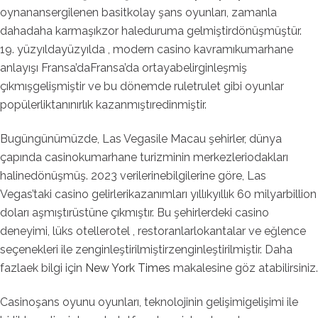
oynanansergilenen basitkolay şans oyunları, zamanla
dahadaha karmaşıkzor haleduruma gelmiştirdönüşmüştür.
19. yüzyıldayüzyılda , modern casino kavramıkumarhane
anlayışı Fransa’daFransa’da ortayabelirginleşmiş
çıkmışgelişmiştir ve bu dönemde ruletrulet gibi oyunlar
popülerliktanınırlık kazanmıştıredinmiştir.
Bugüngünümüzde, Las Vegasile Macau şehirler, dünya
çapında casinokumarhane turizminin merkezleriodakları
halinedönüşmüş. 2023 verilerinebilgilerine göre, Las
Vegas’taki casino gelirlerikazanımları yıllıkyıllık 60 milyarbillion
doları aşmıştırüstüne çıkmıştır. Bu şehirlerdeki casino
deneyimi, lüks otellerotel , restoranlarlokantalar ve eğlence
seçenekleri ile zenginleştirilmiştirzenginleştirilmiştir. Daha
fazlaek bilgi için
New York Times
makalesine göz atabilirsiniz.
Casinoşans oyunu oyunları, teknolojinin gelişimigelişimi ile