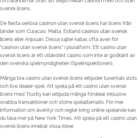
fortfarande har svårt att skilja mellan casinon med och utan
svensk licens.
De flesta seriösa casinon utan svensk licens har licens från
länder som Curacao, Malta, Estland
casinos utan svensk
licens
eller Anjouan. Dessa sajter kallas ofta även för
”casinon utan svensk licens” i pluralform. Ett casino utan
svensk licens är ett utländskt casino som inte är godkänt av
den svenska spelmyndigheten (Spelinspektionen).
Många bra casino utan svensk licens erbjuder tusentals slots
och live dealer-spel. Att spela på ett casino utan svensk
licens med Trustly kan erbjuda många fördelar, inklusive
snabba transaktioner och större spelalternativ. För mer
information om äventyr och regler kring online spelande kan
du läsa mer på New York Times. Att spela på ett casino utan
svensk licens innebär vissa risker.