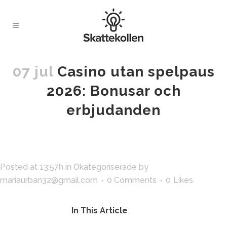
07 jul
Casino utan spelpaus
2026: Bonusar och
erbjudanden
Posted at 13:57h
in
Okategoriserade
by
mariaurban32@gmail.com
0 Comments
0
Likes
In This Article