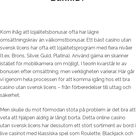
Kom ihåg att lojalitetsbonusar ofta har lägre
omsättningskrav än välkomstbonusar. Ett bäst casino utan
svensk licens har ofta ett lojalitetsprogram med flera nivåer
(t.ex. Brons, Silver, Guld, Platina). Använd gärna en skanner
istället för mobilkamera om möjligt. I teorin kvarstår kr av
bonusen efter omsättning, men verkligheten varierar. Här går
vi igenom hela processen för att komma igång hos ett bra
casino utan svensk licens – från förberedelser till uttag och
säkerhet.
Men skulle du mot förmodan stöta på problem är det bra att
veta att hjälpen aldrig är långt borta. Detta online casino
utan svensk licens har dessutom ett stort sortiment av bord i
live casinot med klassiska spel som Roulette, Blackjack och