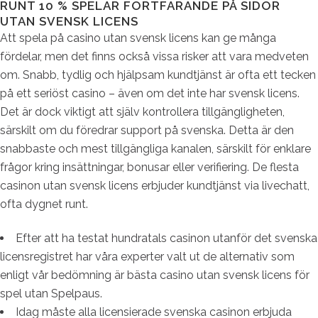
RUNT 10 % SPELAR FORTFARANDE PÅ SIDOR
UTAN SVENSK LICENS
Att spela på casino utan svensk licens kan ge många
fördelar, men det finns också vissa risker att vara medveten
om. Snabb, tydlig och hjälpsam kundtjänst är ofta ett tecken
på ett seriöst casino – även om det inte har svensk licens.
Det är dock viktigt att själv kontrollera tillgängligheten,
särskilt om du föredrar support på svenska. Detta är den
snabbaste och mest tillgängliga kanalen, särskilt för enklare
frågor kring insättningar, bonusar eller verifiering. De flesta
casinon utan svensk licens erbjuder kundtjänst via livechatt,
ofta dygnet runt.
Efter att ha testat hundratals casinon utanför det svenska
licensregistret har våra experter valt ut de alternativ som
enligt vår bedömning är bästa casino utan svensk licens för
spel utan Spelpaus.
Idag måste alla licensierade svenska casinon erbjuda