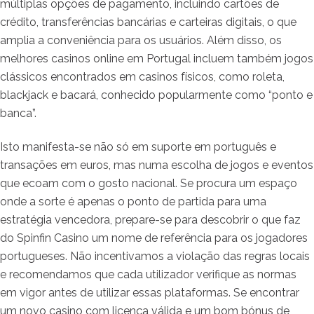
múltiplas opções de pagamento, incluindo cartões de
crédito, transferências bancárias e carteiras digitais, o que
amplia a conveniência para os usuários. Além disso, os
melhores casinos online em Portugal incluem também jogos
clássicos encontrados em casinos físicos, como roleta,
blackjack e bacará, conhecido popularmente como “ponto e
banca”.
Isto manifesta-se não só em suporte em português e
transações em euros, mas numa escolha de jogos e eventos
que ecoam com o gosto nacional. Se procura um espaço
onde a sorte é apenas o ponto de partida para uma
estratégia vencedora, prepare-se para descobrir o que faz
do Spinfin Casino um nome de referência para os jogadores
portugueses. Não incentivamos a violação das regras locais
e recomendamos que cada utilizador verifique as normas
em vigor antes de utilizar essas plataformas. Se encontrar
um novo casino com licença válida e um bom bónus de