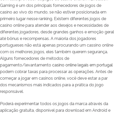
Gaming é um dos principais fornecedores de jogos de
casino ao vivo do mundo, se não estiver posicionada em
primeiro lugar nesse ranking. Existem diferentes jogos de
casino online para atender aos desejos e necessidades de
diferentes jogadores, desde grandes ganhos e emoção geral
até bônus e recompensas. A maioria dos jogadores
portugueses não está apenas procurando um cassino online
com os melhores jogos, eles também querem segurança.
Alguns fornecedores de métodos de
pagamento/levantamento
casino online legais em portugal
podem cobrar taxas para processar as operações. Antes de
começar a jogar em casinos online, você deve estar a par
dos mecanismos mais indicados para a prática do jogo
responsável.
Poderá experimentar todos os jogos da marca através da
aplicação gratuita, disponível para download em Android e