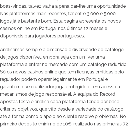
boas-vindas, talvez valha a pena dar-lhe uma oportunidade.
Nas plataformas mais recentes, ter entre 3.000 e 5.000
jogos já é bastante bom. Esta página apresenta os novos
casinos online em Portugal nos últimos 12 meses e
disponíveis para jogadores portugueses.
Analisamos sempre a dimensão e diversidade do catálogo
de jogos disponível, embora seja comum ver uma
plataforma a entrar no mercado com um catálogo reduzido.
Só os novos casinos online que têm licenças emitidas pelo
regulador podem operar legalmente em Portugal e
garantem que o utilizador joga protegido e tem acesso a
mecanismos de jogo responsável. A equipa do Record
Apostas testa e analisa cada plataforma tendo por base
critérios objetivos, que vão desde a variedade do catálogo
até à forma como o apoio ao cliente resolve problemas. No
primeiro depósito (mínimo de 10€, realizado nas primeiras 72