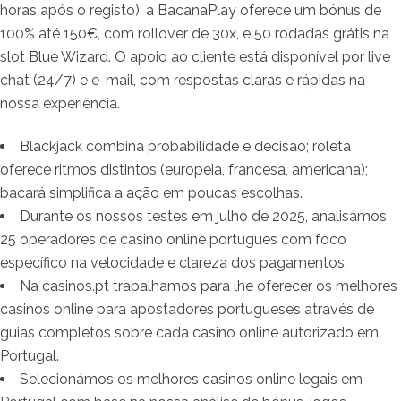
horas após o registo), a BacanaPlay oferece um bónus de
100% até 150€, com rollover de 30x, e 50 rodadas grátis na
slot Blue Wizard. O apoio ao cliente está disponível por live
chat (24/7) e e-mail, com respostas claras e rápidas na
nossa experiência.
Blackjack combina probabilidade e decisão; roleta
oferece ritmos distintos (europeia, francesa, americana);
bacará simplifica a ação em poucas escolhas.
Durante os nossos testes em julho de 2025, analisámos
25 operadores de casino online portugues com foco
específico na velocidade e clareza dos pagamentos.
Na casinos.pt trabalhamos para lhe oferecer os melhores
casinos online para apostadores portugueses através de
guias completos sobre cada casino online autorizado em
Portugal.
Selecionámos os melhores casinos online legais em