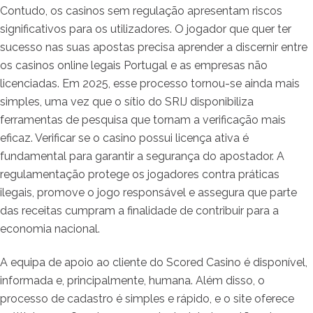
Contudo, os casinos sem regulação apresentam riscos
significativos para os utilizadores. O jogador que quer ter
sucesso nas suas apostas precisa aprender a discernir entre
os casinos online legais Portugal e as empresas não
licenciadas. Em 2025, esse processo tornou-se ainda mais
simples, uma vez que o sítio do SRIJ disponibiliza
ferramentas de pesquisa que tornam a verificação mais
eficaz. Verificar se o casino possui licença ativa é
fundamental para garantir a segurança do apostador. A
regulamentação protege os jogadores contra práticas
ilegais, promove o jogo responsável e assegura que parte
das receitas cumpram a finalidade de contribuir para a
economia nacional.
A equipa de apoio ao cliente do Scored Casino é disponível,
informada e, principalmente, humana. Além disso, o
processo de cadastro é simples e rápido, e o site oferece