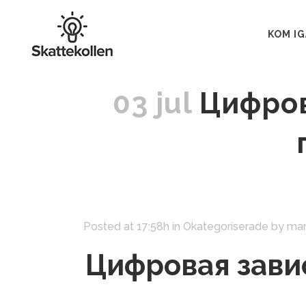
KOM I
03 jul
Цифров
Posted at 17:58h
in
Okategoriserade
by
mar
Цифровая зави