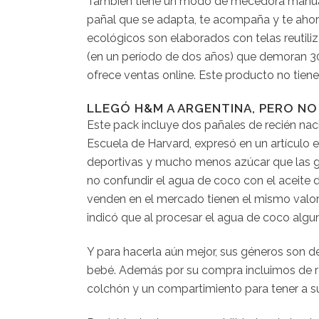
También tiene un modo de mecedora manual p
pañal que se adapta, te acompaña y te aho
ecológicos son elaborados con telas reutili
(en un período de dos años) que demoran 300
ofrece ventas online. Este producto no ti
LLEGÓ H&M A ARGENTINA, PERO NO
Este pack incluye dos pañales de recién nacid
Escuela de Harvard, expresó en un artículo
deportivas y mucho menos azúcar que las ga
no confundir el agua de coco con el aceite 
venden en el mercado tienen el mismo valor
indicó que al procesar el agua de coco algun
Y para hacerla aún mejor, sus géneros son d
bebé. Además por su compra incluimos de re
colchón y un compartimiento para tener a su