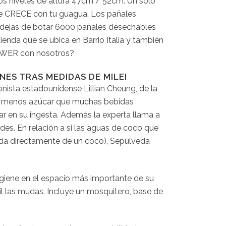
os niveles de altura 47cm / 52cm. Un solo
ue CRECE con tu guagua. Los pañales
o dejas de botar 6000 pañales desechables
nda que se ubica en Barrio Italia y también
HOWER con nosotros?
ES TRAS MEDIDAS DE MILEI
ionista estadounidense Lillian Cheung, de la
ene menos azúcar que muchas bebidas
 en su ingesta. Además la experta llama a
des. En relación a si las aguas de coco que
bida directamente de un coco), Sepúlveda
igiene en el espacio más importante de su
l las mudas. Incluye un mosquitero, base de