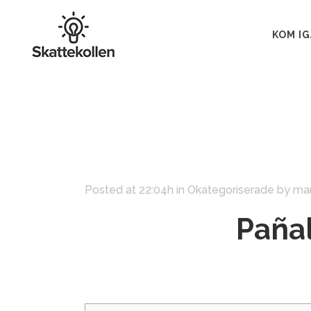
KOM I
Posted at 22:04h
in
Okategoriserade
by
ma
Pañal