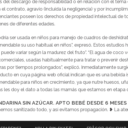
s del descargo de responsabilidad o en relación con el tema
 el contrato, agravio (incluida la negligencia) y por incumpl
icenciantes poseen los derechos de propiedad intelectual de t
genes de diferentes edades.
odría ser usada en niños para manejo de cuadros de deshidra
endable su uso habitual en niños”, expresó. Estos estudios h
 puede variar según la madurez del fruto”. “El agua de coco ve
comerciales, usadas habitualmente para tratar o prevenir deshi
ras por tiempos prolongados”, explicó. Inmediatamente surgier
cto en cuya página web oficial indican que es una bebida is
endable para niños en crecimiento, ya que nutre huesos, uñas 
s les doy el dato a todas las mamás que estamos en etapa d
DARINA SIN AZÚCAR. APTO BEBÉ DESDE 6 MESES
mos sanitizado todo, y así evitamos propagación. ❥ La atenc