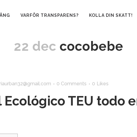
GÅNG
VARFÖR TRANSPARENS?
KOLLA DIN SKATT!
22 dec
cocobebe
riaurban32@gmail.com
0 Comments
0
Likes
 Ecológico TEU todo 