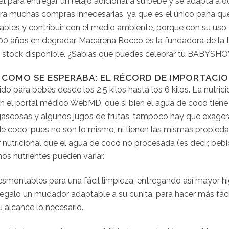
ara entregar un relajo adicional a su bebé y se adapta a d
rra muchas compras innecesarias, ya que es el único paña q
zables y contribuir con el medio ambiente, porque con su us
 años en degradar. Macarena Rocco es la fundadora de la tie
ene stock disponible. ¿Sabías que puedes celebrar tu BABYS
 COMO SE ESPERABA: EL RÉCORD DE IMPORTACION
o para bebés desde los 2.5 kilos hasta los 6 kilos. La nutric
 en el portal médico WebMD, que si bien el agua de coco ti
seosas y algunos jugos de frutas, tampoco hay que exagerar
de coco, pues no son lo mismo, ni tienen las mismas propieda
 nutricional que el agua de coco no procesada (es decir, be
os nutrientes pueden variar.
esmontables para una fácil limpieza, entregando así mayor h
galo un mudador adaptable a su cunita, para hacer más fáci
 alcance lo necesario.