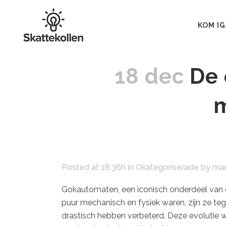
KOM I
18 dec
De 
m
Posted at 18:36h
in
Okategoriserade
by
mar
Gokautomaten, een iconisch onderdeel van 
puur mechanisch en fysiek waren, zijn ze te
drastisch hebben verbeterd. Deze evolutie 