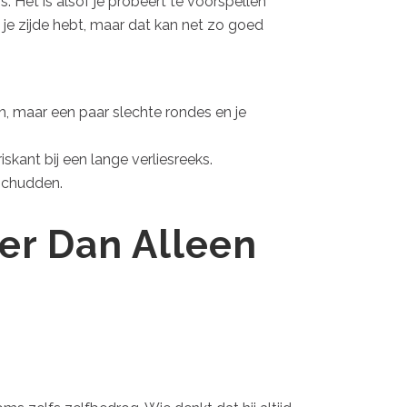
s. Het is alsof je probeert te voorspellen
n je zijde hebt, maar dat kan net zo goed
sch, maar een paar slechte rondes en je
kant bij een lange verliesreeks.
 schudden.
er Dan Alleen