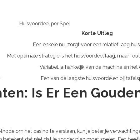
Huisvoordeel per Spel
Korte Uitleg
Een enkele nul zorgt voor een relatief laag hui
Met optimale strategie is het huisvoordeel laag, maar fout
Variabel, afhankelijk van de machine en het 
)
Een van de laagste huisvoordelen bij tafels
ten: Is Er Een Gouden
hode om het casino te verslaan, kun je beter je verwachtingen 
h betekent dat niet dat je zonder plan moet spelen. Een beetje