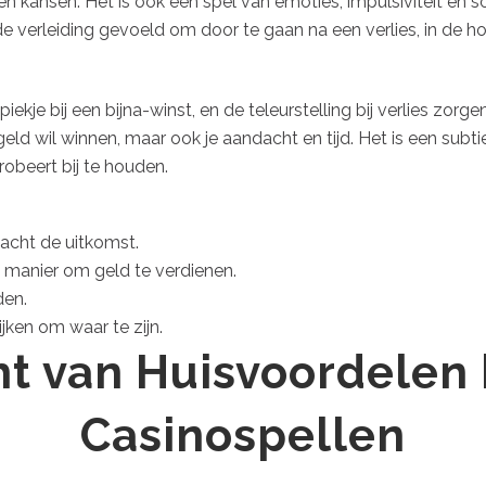
 en kansen. Het is ook een spel van emoties, impulsiviteit en s
s de verleiding gevoeld om door te gaan na een verlies, in de h
ekje bij een bijna-winst, en de teleurstelling bij verlies zorg
n geld wil winnen, maar ook je aandacht en tijd. Het is een subt
robeert bij te houden.
eacht de uitkomst.
n manier om geld te verdienen.
den.
ijken om waar te zijn.
t van Huisvoordelen 
Casinospellen