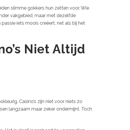
ereiden slimme gokkers hun zetten voor. Wie
l ander vakgebied, maar met dezelfde
n passie iets moois creëert, net als bij het
’s Niet Altijd
kleurig. Casino’s zijn niet voor niets zo
kansen langzaam maar zeker ondermijnt. Toch