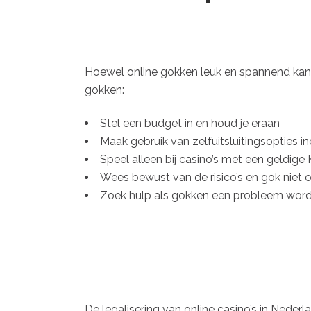
Hoewel online gokken leuk en spannend kan zij
gokken:
Stel een budget in en houd je eraan
Maak gebruik van zelfuitsluitingsopties i
Speel alleen bij casino’s met een geldig
Wees bewust van de risico’s en gok niet 
Zoek hulp als gokken een probleem word
De legalisering van online casino’s in Neder