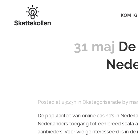
KOM I
31 maj
De 
Nede
Posted at 23:23h
in
Okategoriserade
by
mar
De populariteit van online casino’s in Neder
Nederlanders toegang tot een breed scala aa
aanbieders. Voor wie geïnteresseerd is in de