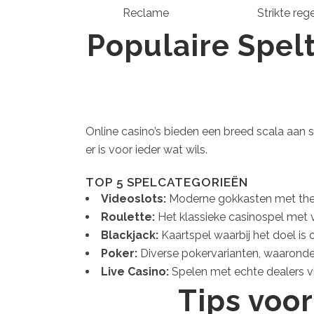
Reclame
Strikte re
Populaire Spel
Online casino’s bieden een breed scala aan sp
er is voor ieder wat wils.
TOP 5 SPELCATEGORIEËN
Videoslots:
Moderne gokkasten met them
Roulette:
Het klassieke casinospel met v
Blackjack:
Kaartspel waarbij het doel is 
Poker:
Diverse pokervarianten, waaronde
Live Casino:
Spelen met echte dealers vi
Tips voo