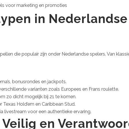
gels voor marketing en promoties
typen in Nederlandse 
ellen die populair zijn onder Nederlandse spelers. Van klassie
a’s, bonusrondes en jackpots.
erschillende varianten zoals Europees en Frans roulette.
om zo dicht mogelijk bij 21 te komen.
r Texas Hold’em en Caribbean Stud.
a livestream voor een authentieke ervaring.
r Veilig en Verantwoo