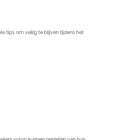
 tips om veilig te blijven tijdens het
 spelers volop kunnen genieten van hun