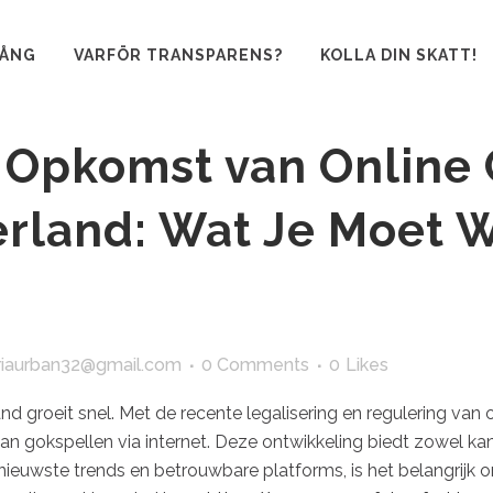
GÅNG
VARFÖR TRANSPARENS?
KOLLA DIN SKATT!
Opkomst van Online C
rland: Wat Je Moet 
iaurban32@gmail.com
0 Comments
0
Likes
land groeit snel. Met de recente legalisering en regulering va
n gokspellen via internet. Deze ontwikkeling biedt zowel kan
 nieuwste trends en betrouwbare platforms, is het belangrijk