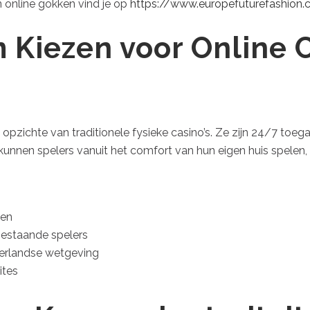
 online gokken vind je op
https://www.europefuturefashion
Kiezen voor Online C
opzichte van traditionele fysieke casino’s. Ze zijn 24/7 toega
kunnen spelers vanuit het comfort van hun eigen huis spelen,
len
estaande spelers
derlandse wetgeving
ites