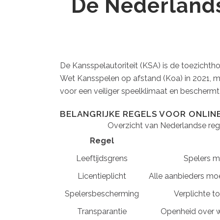
De Nederlands
De Kansspelautoriteit (KSA) is de toezichtho
Wet Kansspelen op afstand (Koa) in 2021, m
voor een veiliger speelklimaat en beschermt 
BELANGRIJKE REGELS VOOR ONLINE
Overzicht van Nederlandse rege
Regel
Leeftijdsgrens
Spelers m
Licentieplicht
Alle aanbieders mo
Spelersbescherming
Verplichte to
Transparantie
Openheid over w