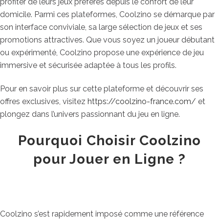
profiter de leurs jeux préférés depuis le confort de leur
domicile. Parmi ces plateformes, Coolzino se démarque par
son interface conviviale, sa large sélection de jeux et ses
promotions attractives. Que vous soyez un joueur débutant
ou expérimenté, Coolzino propose une expérience de jeu
immersive et sécurisée adaptée à tous les profils.
Pour en savoir plus sur cette plateforme et découvrir ses
offres exclusives, visitez
https://coolzino-france.com/
et
plongez dans l’univers passionnant du jeu en ligne.
Pourquoi Choisir Coolzino
pour Jouer en Ligne ?
Coolzino s’est rapidement imposé comme une référence