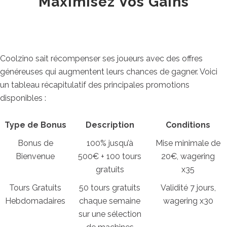
Maximisez Vos Gains
Coolzino sait récompenser ses joueurs avec des offres
généreuses qui augmentent leurs chances de gagner. Voici
un tableau récapitulatif des principales promotions
disponibles :
Type de Bonus
Description
Conditions
Bonus de
100% jusqu’à
Mise minimale de
Bienvenue
500€ + 100 tours
20€, wagering
gratuits
x35
Tours Gratuits
50 tours gratuits
Validité 7 jours,
Hebdomadaires
chaque semaine
wagering x30
sur une sélection