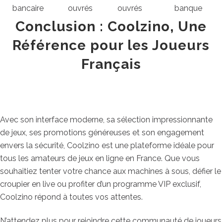
bancaire
ouvrés
ouvrés
banque
Conclusion : Coolzino, Une
Référence pour les Joueurs
Français
Avec son interface moderne, sa sélection impressionnante
de jeux, ses promotions généreuses et son engagement
envers la sécurité, Coolzino est une plateforme idéale pour
tous les amateurs de jeux en ligne en France. Que vous
souhaitiez tenter votre chance aux machines à sous, défier le
croupier en live ou profiter d’un programme VIP exclusif,
Coolzino répond à toutes vos attentes.
N’attendez plus pour rejoindre cette communauté de joueurs