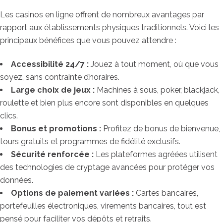
Les casinos en ligne offrent de nombreux avantages par
rapport aux établissements physiques traditionnels. Voici les
principaux bénéfices que vous pouvez attendre :
Accessibilité 24/7 :
Jouez à tout moment, où que vous
soyez, sans contrainte d’horaires.
Large choix de jeux :
Machines à sous, poker, blackjack,
roulette et bien plus encore sont disponibles en quelques
clics.
Bonus et promotions :
Profitez de bonus de bienvenue,
tours gratuits et programmes de fidélité exclusifs.
Sécurité renforcée :
Les plateformes agréées utilisent
des technologies de cryptage avancées pour protéger vos
données.
Options de paiement variées :
Cartes bancaires,
portefeuilles électroniques, virements bancaires, tout est
pensé pour faciliter vos dépôts et retraits.