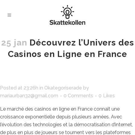
25 jan
Découvrez l’Univers des
Casinos en Ligne en France
Posted at 23:26h
in
Okategoriserade
by
mariaurban32@gmail.com
0 Comments
0
Likes
Le marché des casinos en ligne en France connaît une
croissance exponentielle depuis plusieurs années. Avec
l’évolution des technologies et la démocratisation d’internet,
de plus en plus de joueurs se tournent vers les plateformes