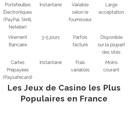
Portefeuilles
Instantané
Variable
Large
Électroniques
selon le
acceptation
(PayPal, Skrill,
fournisseur
Neteller)
Virement
3-5 jours
Parfois
Disponible
Bancaire
facturé
sur la plupart
des sites
Cartes
Instantané
Frais
Moins
Prépayées
variables
courant
(Paysafecard)
Les Jeux de Casino les Plus
Populaires en France