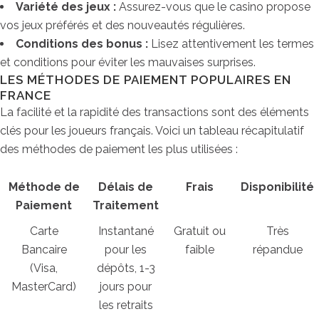
Variété des jeux :
Assurez-vous que le casino propose
vos jeux préférés et des nouveautés régulières.
Conditions des bonus :
Lisez attentivement les termes
et conditions pour éviter les mauvaises surprises.
LES MÉTHODES DE PAIEMENT POPULAIRES EN
FRANCE
La facilité et la rapidité des transactions sont des éléments
clés pour les joueurs français. Voici un tableau récapitulatif
des méthodes de paiement les plus utilisées :
Méthode de
Délais de
Frais
Disponibilité
Paiement
Traitement
Carte
Instantané
Gratuit ou
Très
Bancaire
pour les
faible
répandue
(Visa,
dépôts, 1-3
MasterCard)
jours pour
les retraits