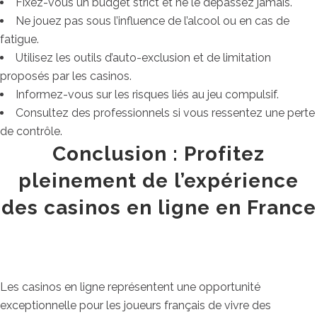
Fixez-vous un budget strict et ne le dépassez jamais.
Ne jouez pas sous l’influence de l’alcool ou en cas de
fatigue.
Utilisez les outils d’auto-exclusion et de limitation
proposés par les casinos.
Informez-vous sur les risques liés au jeu compulsif.
Consultez des professionnels si vous ressentez une perte
de contrôle.
Conclusion : Profitez
pleinement de l’expérience
des casinos en ligne en France
Les casinos en ligne représentent une opportunité
exceptionnelle pour les joueurs français de vivre des