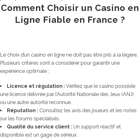
Comment Choisir un Casino en
Ligne Fiable en France ?
Le choix d’un casino en ligne ne doit pas être pris à la légère.
Plusieurs critères sont à considérer pour garantir une
expérience optimale :
Licence et régulation :
Vérifiez que le casino possède
une licence délivrée par l’Autorité Nationale des Jeux (ANJ)
ou une autre autorité reconnue.
Réputation :
Consultez les avis des joueurs et les notes
sur les forums spécialisés.
Qualité du service client :
Un support réactif et
disponible est un gage de sérieux.