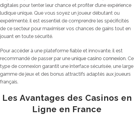
digitales pour tenter leur chance et profiter d’une expérience
ludique unique. Que vous soyez un joueur débutant ou
expérimenté, il est essentiel de comprendre les spécificités
de ce secteur pour maximiser vos chances de gains tout en
jouant en toute sécurité.
Pour accéder à une plateforme fiable et innovante, il est
recommandé de passer par une
unique casino connexion
. Ce
type de connexion garantit une interface sécurisée, une large
gamme de jeux et des bonus attractifs adaptés aux joueurs
français.
Les Avantages des Casinos en
Ligne en France