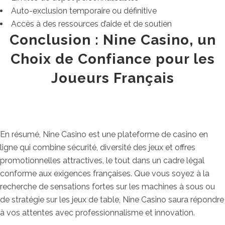
Auto-exclusion temporaire ou définitive
Accès à des ressources d’aide et de soutien
Conclusion : Nine Casino, un
Choix de Confiance pour les
Joueurs Français
En résumé, Nine Casino est une plateforme de casino en
ligne qui combine sécurité, diversité des jeux et offres
promotionnelles attractives, le tout dans un cadre légal
conforme aux exigences françaises. Que vous soyez à la
recherche de sensations fortes sur les machines à sous ou
de stratégie sur les jeux de table, Nine Casino saura répondre
à vos attentes avec professionnalisme et innovation.