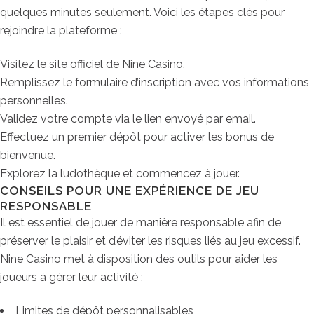
quelques minutes seulement. Voici les étapes clés pour
rejoindre la plateforme :
Visitez le site officiel de Nine Casino.
Remplissez le formulaire d’inscription avec vos informations
personnelles.
Validez votre compte via le lien envoyé par email.
Effectuez un premier dépôt pour activer les bonus de
bienvenue.
Explorez la ludothèque et commencez à jouer.
CONSEILS POUR UNE EXPÉRIENCE DE JEU
RESPONSABLE
Il est essentiel de jouer de manière responsable afin de
préserver le plaisir et d’éviter les risques liés au jeu excessif.
Nine Casino met à disposition des outils pour aider les
joueurs à gérer leur activité :
Limites de dépôt personnalisables