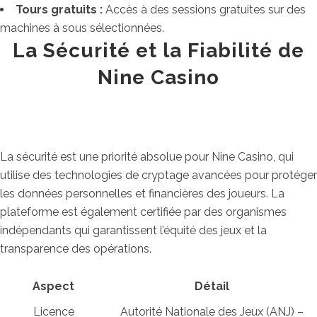
Tours gratuits :
Accès à des sessions gratuites sur des
machines à sous sélectionnées.
La Sécurité et la Fiabilité de
Nine Casino
La sécurité est une priorité absolue pour Nine Casino, qui
utilise des technologies de cryptage avancées pour protéger
les données personnelles et financières des joueurs. La
plateforme est également certifiée par des organismes
indépendants qui garantissent l’équité des jeux et la
transparence des opérations.
Aspect
Détail
Licence
Autorité Nationale des Jeux (ANJ) –