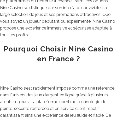
de plateformes où tenter leur chance. Parmi ces options,
Nine Casino
se distingue par son interface conviviale, sa
large sélection de jeux et ses promotions attractives. Que
vous soyez un joueur débutant ou expérimenté, Nine Casino
propose une expérience immersive et sécurisée adaptée à
tous les profils.
Pourquoi Choisir Nine Casino
en France ?
Nine Casino s’est rapidement imposé comme une référence
dans l’univers des jeux d’argent en ligne grâce à plusieurs
atouts majeurs. La plateforme combine technologie de
pointe, sécurité renforcée et un service client réactif,
garantissant ainsi une expérience de jeu fluide et fiable. De