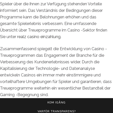
Spieler über die ihnen zur Verfügung stehenden Vorteile
informiert sein. Das Verständnis der Bedingungen dieser
Programme kann die Belohnungen erhöhen und das
gesamte Spielerlebnis verbessern. Eine umfassende
Übersicht über Treueprogramme im Casino -Sektor finden
Sie unter
realz casino einzahlung
.
Zusammenfassend spiegelt die Entwicklung von Casino -
Treueprogrammen das Engagement der Branche für die
Verbesserung des Kundenerlebnisses wider. Durch die
Kapitalisierung der Technologie- und Datenanalyse
entwickeln Casinos ein immer mehr einstimmigere und
vorteilhaftere Umgebungen für Spieler und garantieren, dass
Treueprogramme weiterhin ein wesentlicher Bestandteil der
Gaming -Begegnung sind.
KOM IGÅNG
VARFÖR TRANSPARENS?