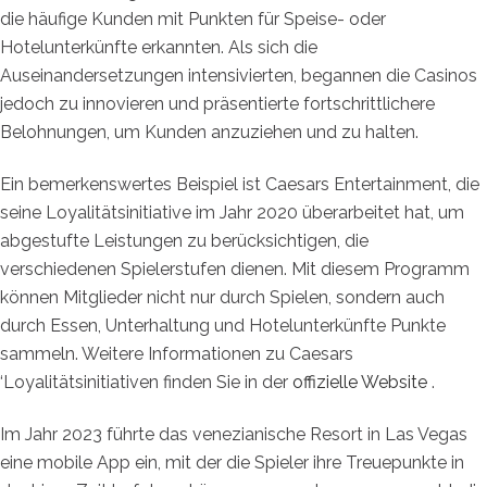
die häufige Kunden mit Punkten für Speise- oder
Hotelunterkünfte erkannten. Als sich die
Auseinandersetzungen intensivierten, begannen die Casinos
jedoch zu innovieren und präsentierte fortschrittlichere
Belohnungen, um Kunden anzuziehen und zu halten.
Ein bemerkenswertes Beispiel ist Caesars Entertainment, die
seine Loyalitätsinitiative im Jahr 2020 überarbeitet hat, um
abgestufte Leistungen zu berücksichtigen, die
verschiedenen Spielerstufen dienen. Mit diesem Programm
können Mitglieder nicht nur durch Spielen, sondern auch
durch Essen, Unterhaltung und Hotelunterkünfte Punkte
sammeln. Weitere Informationen zu Caesars
‘Loyalitätsinitiativen finden Sie in der
offizielle Website
.
Im Jahr 2023 führte das venezianische Resort in Las Vegas
eine mobile App ein, mit der die Spieler ihre Treuepunkte in