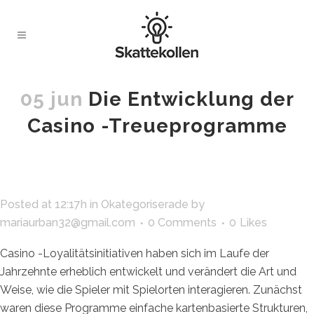
05 jun
Die Entwicklung der
Casino -Treueprogramme
Posted at 12:17h
in
Okategoriserade
by
mariaurban32@gmail.com
0 Comments
0
Likes
Casino -Loyalitätsinitiativen haben sich im Laufe der
Jahrzehnte erheblich entwickelt und verändert die Art und
Weise, wie die Spieler mit Spielorten interagieren. Zunächst
waren diese Programme einfache kartenbasierte Strukturen,