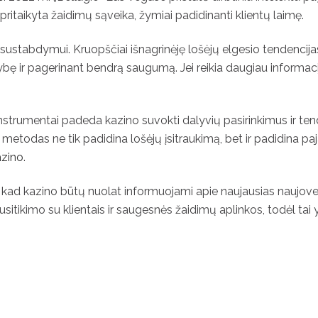
 pritaikyta žaidimų sąveika, žymiai padidinanti klientų laimę.
sustabdymui. Kruopščiai išnagrinėję lošėjų elgesio tendencijas
bę ir pagerinant bendrą saugumą. Jei reikia daugiau informaci
strumentai padeda kazino suvokti dalyvių pasirinkimus ir tenden
metodas ne tik padidina lošėjų įsitraukimą, bet ir padidina pa
azino
.
, kad kazino būtų nuolat informuojami apie naujausias naujoves ir
sitikimo su klientais ir saugesnės žaidimų aplinkos, todėl tai