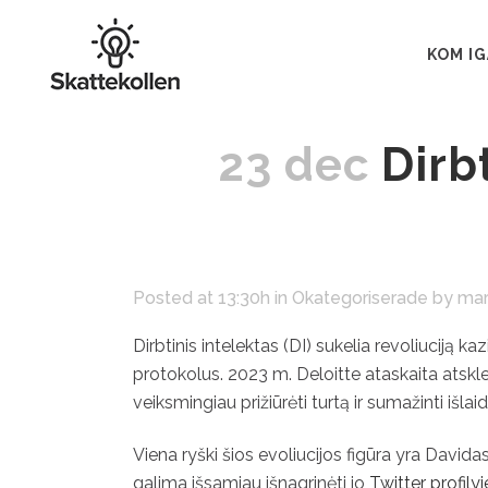
KOM I
23 dec
Dirbt
Posted at 13:30h
in
Okategoriserade
by
mar
Dirbtinis intelektas (DI) sukelia revoliuciją
protokolus. 2023 m. Deloitte ataskaita atsklei
veiksmingiau prižiūrėti turtą ir sumažinti išlai
Viena ryški šios evoliucijos figūra yra Davida
galima išsamiau išnagrinėti jo
Twitter profilyj