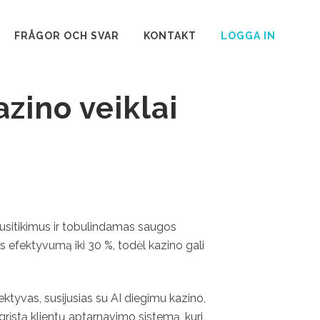
FRÅGOR OCH SVAR
KONTAKT
LOGGA IN
azino veiklai
 susitikimus ir tobulindamas saugos
os efektyvumą iki 30 %, todėl kazino gali
ektyvas, susijusias su AI diegimu kazino,
agrįstą klientų aptarnavimo sistemą, kuri