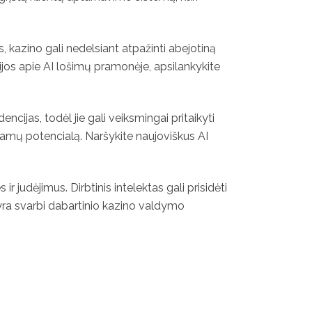
, kazino gali nedelsiant atpažinti abejotiną
jos apie AI lošimų pramonėje, apsilankykite
cijas, todėl jie gali veiksmingai pritaikyti
jamų potencialą. Naršykite naujoviškus AI
 judėjimus. Dirbtinis intelektas gali prisidėti
 yra svarbi dabartinio kazino valdymo