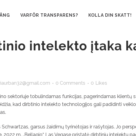
GÅNG
VARFÖR TRANSPARENS?
KOLLA DIN SKATT!
inio intelekto įtaka k
iaurban32@gmail.com
0 Comments
0
Likes
 kazino sektoriuje tobulindamas funkcijas, pagerindamas klientų
džia, kad dirbtinio intelekto technologijos gali padidinti veikl
das.
s Schwartzas, garsus žaidimų tyrinėtojas ir rašytojas. Jo persp
e
. 2022 m. „Bellagio“ Las Vegase pristatė dirbtiniu intelektu p