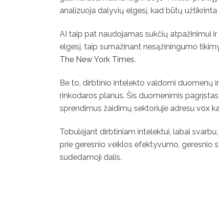
analizuoja dalyvių elgesį, kad būtų užtikrinta
AI taip pat naudojamas sukčių atpažinimui ir 
elgesį, taip sumažinant nesąžiningumo tikimy
The New York Times
.
Be to, dirbtinio intelekto valdomi duomenų in
rinkodaros planus. Šis duomenimis pagrįstas 
sprendimus žaidimų sektoriuje adresu
vox k
Tobulėjant dirbtiniam intelektui, labai svarbu
prie geresnio veiklos efektyvumo, geresnio su
sudedamoji dalis.