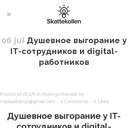
06 jul
Душевное выгорание у
IT-сотрудников и digital-
работников
Posted at 18:27h
in
Okategoriserade
by
mariaurban32@gmail.com
0 Comments
0
Likes
Душевное выгорание у IT-
сотрудников и digital-