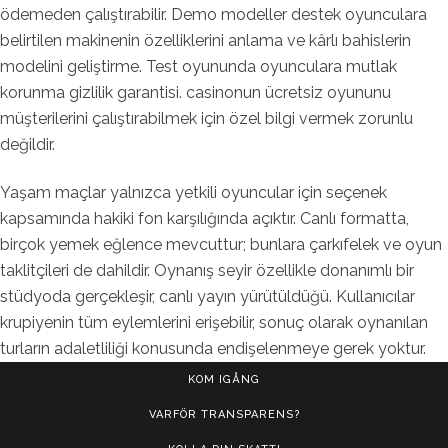
ödemeden çalıştırabilir. Demo modeller destek oyunculara
belirtilen makinenin özelliklerini anlama ve kârlı bahislerin
modelini geliştirme. Test oyununda oyunculara mutlak
korunma gizlilik garantisi. casinonun ücretsiz oyununu
müşterilerini çalıştırabilmek için özel bilgi vermek zorunlu
değildir.
Yaşam maçlar yalnızca yetkili oyuncular için seçenek
kapsamında hakiki fon karşılığında açıktır. Canlı formatta,
birçok yemek eğlence mevcuttur; bunlara çarkıfelek ve oyun
taklitçileri de dahildir. Oynanış seyir özellikle donanımlı bir
stüdyoda gerçekleşir, canlı yayın yürütüldüğü. Kullanıcılar
krupiyenin tüm eylemlerini erişebilir, sonuç olarak oynanılan
turların adaletliliği konusunda endişelenmeye gerek yoktur.
KOM IGÅNG
VARFÖR TRANSPARENS?