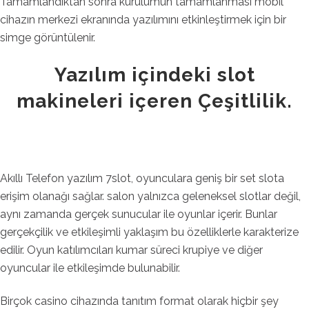
Tamamlandıktan sonra kurulumun tamamlanması mobil
cihazın merkezi ekranında yazılımını etkinleştirmek için bir
simge görüntülenir.
Yazılım içindeki slot
makineleri içeren Çeşitlilik.
Akıllı Telefon yazılım 7slot, oyunculara geniş bir set slota
erişim olanağı sağlar. salon yalnızca geleneksel slotlar değil,
aynı zamanda gerçek sunucular ile oyunlar içerir. Bunlar
gerçekçilik ve etkileşimli yaklaşım bu özelliklerle karakterize
edilir. Oyun katılımcıları kumar süreci krupiye ve diğer
oyuncular ile etkileşimde bulunabilir.
Birçok casino cihazında tanıtım format olarak hiçbir şey