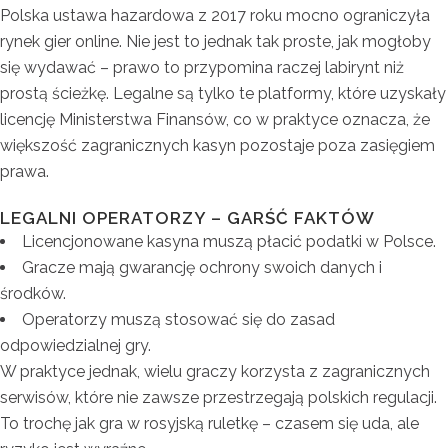
Polska ustawa hazardowa z 2017 roku mocno ograniczyła
rynek gier online. Nie jest to jednak tak proste, jak mogłoby
się wydawać – prawo to przypomina raczej labirynt niż
prostą ścieżkę. Legalne są tylko te platformy, które uzyskały
licencję Ministerstwa Finansów, co w praktyce oznacza, że
większość zagranicznych kasyn pozostaje poza zasięgiem
prawa.
LEGALNI OPERATORZY – GARŚĆ FAKTÓW
Licencjonowane kasyna muszą płacić podatki w Polsce.
Gracze mają gwarancję ochrony swoich danych i
środków.
Operatorzy muszą stosować się do zasad
odpowiedzialnej gry.
W praktyce jednak, wielu graczy korzysta z zagranicznych
serwisów, które nie zawsze przestrzegają polskich regulacji.
To trochę jak gra w rosyjską ruletkę – czasem się uda, ale