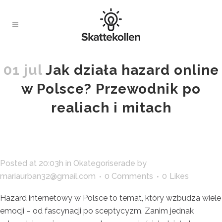
01 jul
Jak działa hazard online
w Polsce? Przewodnik po
realiach i mitach
Posted at 20:03h
in
Okategoriserade
by
mariaurban32@gmail.com
0 Comments
0
Likes
Hazard internetowy w Polsce to temat, który wzbudza wiele
emocji – od fascynacji po sceptycyzm. Zanim jednak