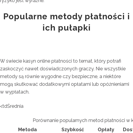
ryzyko jest wyraźne.
Popularne metody płatności i
ich pułapki
W świecie kasyn online płatności to temat, który potrafi
zaskoczyć nawet doświadczonych graczy. Nie wszystkie
metody są równie wygodne czy bezpieczne, a niektóre
mogą skutkować dodatkowymi opłatami lub opóźnieniami
w wypłatach.
<tdŚrednia
Porównanie popularnych metod płatności w k
Metoda
Szybkość
Opłaty
Dos