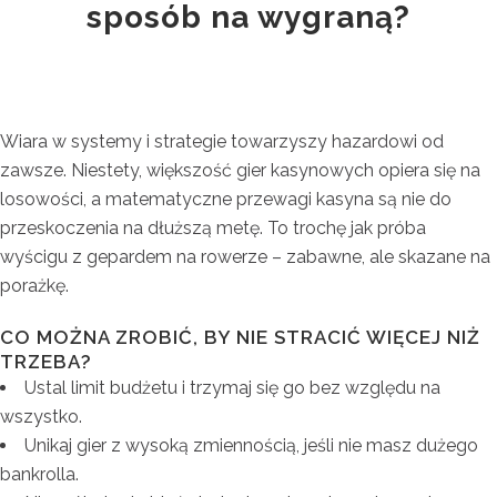
sposób na wygraną?
Wiara w systemy i strategie towarzyszy hazardowi od
zawsze. Niestety, większość gier kasynowych opiera się na
losowości, a matematyczne przewagi kasyna są nie do
przeskoczenia na dłuższą metę. To trochę jak próba
wyścigu z gepardem na rowerze – zabawne, ale skazane na
porażkę.
CO MOŻNA ZROBIĆ, BY NIE STRACIĆ WIĘCEJ NIŻ
TRZEBA?
Ustal limit budżetu i trzymaj się go bez względu na
wszystko.
Unikaj gier z wysoką zmiennością, jeśli nie masz dużego
bankrolla.