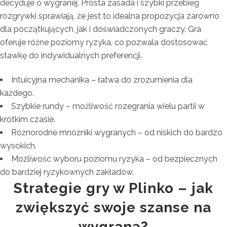
decyduje o wygranej. Prosta zasada i szybki przebieg
rozgrywki sprawiają, że jest to idealna propozycja zarówno
dla początkujących, jak i doświadczonych graczy. Gra
oferuje różne poziomy ryzyka, co pozwala dostosować
stawkę do indywidualnych preferencji.
Intuicyjna mechanika – łatwa do zrozumienia dla
każdego.
Szybkie rundy – możliwość rozegrania wielu partii w
krótkim czasie.
Różnorodne mnożniki wygranych – od niskich do bardzo
wysokich.
Możliwość wyboru poziomu ryzyka – od bezpiecznych
do bardziej ryzykownych zakładów.
Strategie gry w Plinko – jak
zwiększyć swoje szanse na
wygraną?