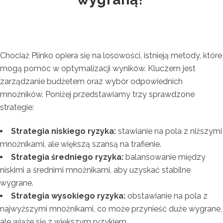
Chociaż Plinko opiera się na losowości, istnieją metody, które
mogą pomóc w optymalizacji wyników. Kluczem jest
zarządzanie budżetem oraz wybór odpowiednich
mnożników. Poniżej przedstawiamy trzy sprawdzone
strategie:
Strategia niskiego ryzyka:
stawianie na pola z niższymi
mnożnikami, ale większą szansą na trafienie.
Strategia średniego ryzyka:
balansowanie między
niskimi a średnimi mnożnikami, aby uzyskać stabilne
wygrane.
Strategia wysokiego ryzyka:
obstawianie na pola z
najwyższymi mnożnikami, co może przynieść duże wygrane,
ale wiąże się z większym ryzykiem.