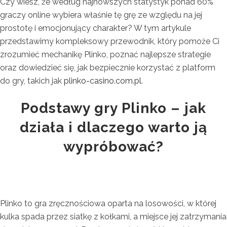
Czy wiesz, że według najnowszych statystyk ponad 60%
graczy online wybiera właśnie tę grę ze względu na jej
prostotę i emocjonujący charakter? W tym artykule
przedstawimy kompleksowy przewodnik, który pomoże Ci
zrozumieć mechanikę Plinko, poznać najlepsze strategie
oraz dowiedzieć się, jak bezpiecznie korzystać z platform
do gry, takich jak
plinko-casino.com.pl
.
Podstawy gry Plinko – jak
działa i dlaczego warto ją
wypróbować?
Plinko to gra zręcznościowa oparta na losowości, w której
kulka spada przez siatkę z kołkami, a miejsce jej zatrzymania