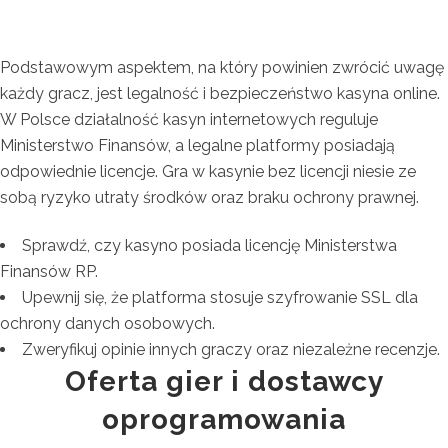
Podstawowym aspektem, na który powinien zwrócić uwagę
każdy gracz, jest legalność i bezpieczeństwo kasyna online.
W Polsce działalność kasyn internetowych reguluje
Ministerstwo Finansów, a legalne platformy posiadają
odpowiednie licencje. Gra w kasynie bez licencji niesie ze
sobą ryzyko utraty środków oraz braku ochrony prawnej.
Sprawdź, czy kasyno posiada licencję Ministerstwa
Finansów RP.
Upewnij się, że platforma stosuje szyfrowanie SSL dla
ochrony danych osobowych.
Zweryfikuj opinie innych graczy oraz niezależne recenzje.
Oferta gier i dostawcy
oprogramowania