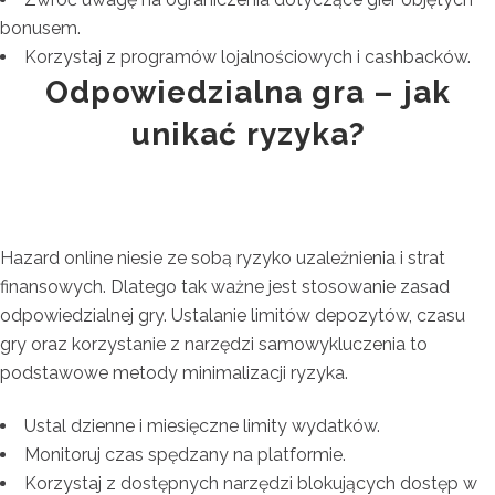
bonusem.
Korzystaj z programów lojalnościowych i cashbacków.
Odpowiedzialna gra – jak
unikać ryzyka?
Hazard online niesie ze sobą ryzyko uzależnienia i strat
finansowych. Dlatego tak ważne jest stosowanie zasad
odpowiedzialnej gry. Ustalanie limitów depozytów, czasu
gry oraz korzystanie z narzędzi samowykluczenia to
podstawowe metody minimalizacji ryzyka.
Ustal dzienne i miesięczne limity wydatków.
Monitoruj czas spędzany na platformie.
Korzystaj z dostępnych narzędzi blokujących dostęp w