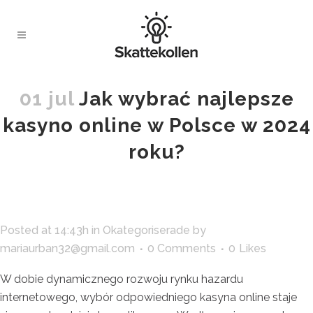
01 jul
Jak wybrać najlepsze
kasyno online w Polsce w 2024
roku?
Posted at 14:43h
in
Okategoriserade
by
mariaurban32@gmail.com
0 Comments
0
Likes
W dobie dynamicznego rozwoju rynku hazardu
internetowego, wybór odpowiedniego kasyna online staje