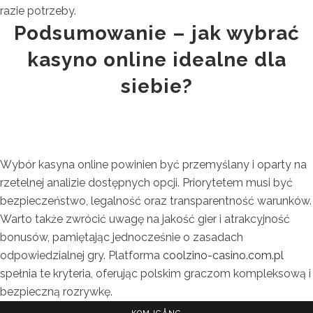
razie potrzeby.
Podsumowanie – jak wybrać
kasyno online idealne dla
siebie?
Wybór kasyna online powinien być przemyślany i oparty na
rzetelnej analizie dostępnych opcji. Priorytetem musi być
bezpieczeństwo, legalność oraz transparentność warunków.
Warto także zwrócić uwagę na jakość gier i atrakcyjność
bonusów, pamiętając jednocześnie o zasadach
odpowiedzialnej gry. Platforma
coolzino-casino.com.pl
spełnia te kryteria, oferując polskim graczom kompleksową i
bezpieczną rozrywkę.