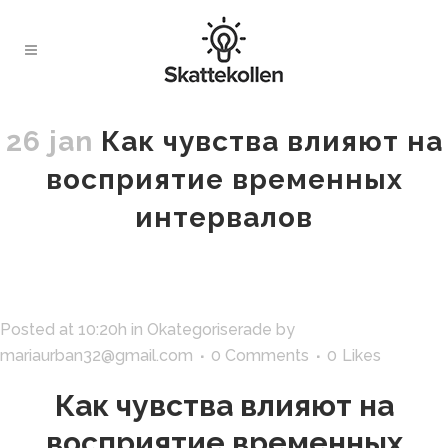
26 jan
Как чувства влияют на
восприятие временных
интервалов
Posted at 10:20h
in
Okategoriserade
by
mariaurban32@gmail.com
0 Comments
0
Likes
Как чувства влияют на
восприятие временных