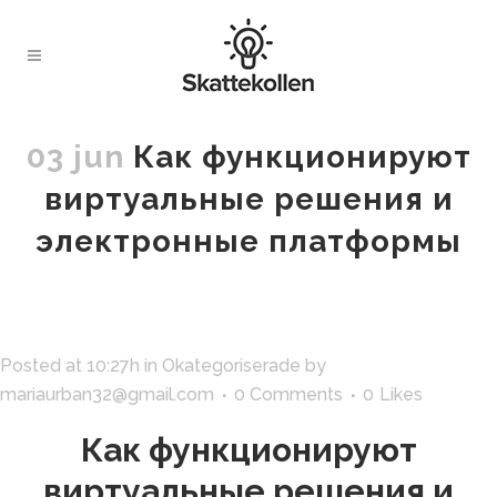
03 jun
Как функционируют
виртуальные решения и
электронные платформы
Posted at 10:27h
in
Okategoriserade
by
mariaurban32@gmail.com
0 Comments
0
Likes
Как функционируют
виртуальные решения и