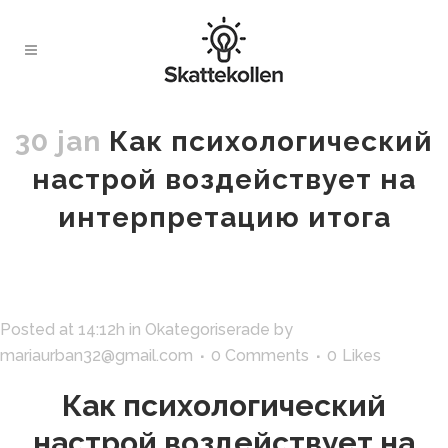
30 jan
Как психологический
настрой воздействует на
интерпретацию итога
Posted at 14:12h
in
Okategoriserade
by
mariaurban32@gmail.com
0 Comments
0
Likes
Как психологический
настрой воздействует на