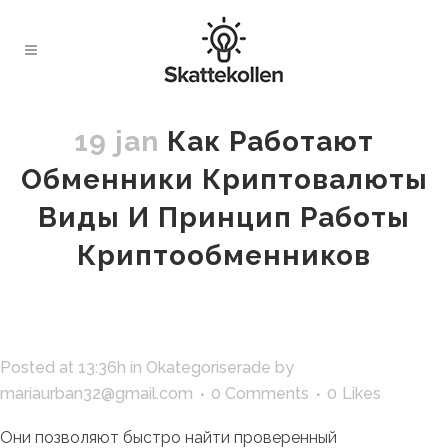
19 jan
Как Работают
Обменники Криптовалюты
Виды И Принцип Работы
Криптообменников
Posted at 13:36h
in
Okategoriserade
by
mariaurban32@gmail.com
0 Comments
0
Likes
Они позволяют быстро найти проверенный