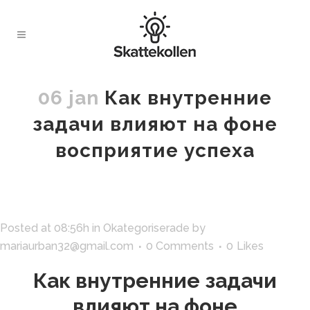
06 jan
Как внутренние
задачи влияют на фоне
восприятие успеха
Posted at 08:56h
in
Okategoriserade
by
mariaurban32@gmail.com
0 Comments
0
Likes
Как внутренние задачи
влияют на фоне