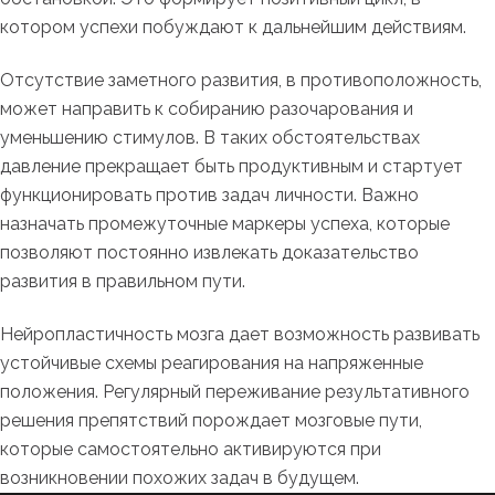
котором успехи побуждают к дальнейшим действиям.
Отсутствие заметного развития, в противоположность,
может направить к собиранию разочарования и
уменьшению стимулов. В таких обстоятельствах
давление прекращает быть продуктивным и стартует
функционировать против задач личности. Важно
назначать промежуточные маркеры успеха, которые
позволяют постоянно извлекать доказательство
развития в правильном пути.
Нейропластичность мозга дает возможность развивать
устойчивые схемы реагирования на напряженные
положения. Регулярный переживание результативного
решения препятствий порождает мозговые пути,
которые самостоятельно активируются при
возникновении похожих задач в будущем.