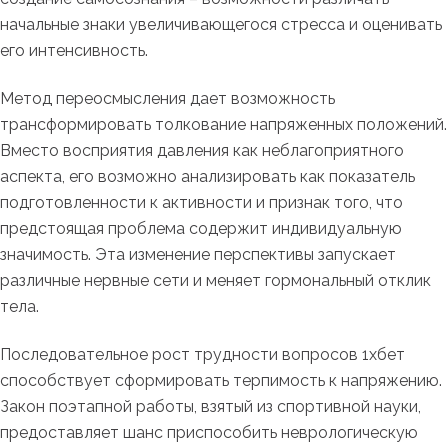
начальные знаки увеличивающегося стресса и оценивать
его интенсивность.
Метод переосмысления дает возможность
трансформировать толкование напряженных положений.
Вместо восприятия давления как неблагоприятного
аспекта, его возможно анализировать как показатель
подготовленности к активности и признак того, что
предстоящая проблема содержит индивидуальную
значимость. Эта изменение перспективы запускает
различные нервные сети и меняет гормональный отклик
тела.
Последовательное рост трудности вопросов 1хбет
способствует сформировать терпимость к напряжению.
Закон поэтапной работы, взятый из спортивной науки,
предоставляет шанс приспособить неврологическую