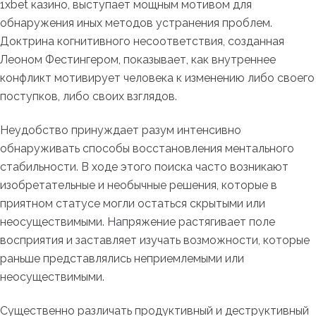
1xbet казино, выступает мощным мотивом для
обнаружения иных методов устранения проблем.
Доктрина когнитивного несоответствия, созданная
Леоном Фестингером, показывает, как внутреннее
конфликт мотивирует человека к изменению либо своего
поступков, либо своих взглядов.
Неудобство принуждает разум интенсивно
обнаруживать способы восстановления ментального
стабильности. В ходе этого поиска часто возникают
изобретательные и необычные решения, которые в
приятном статусе могли остаться скрытыми или
неосуществимыми. Напряжение растягивает поле
восприятия и заставляет изучать возможности, которые
раньше представлялись неприемлемыми или
неосуществимыми.
Существенно различать продуктивный и деструктивный