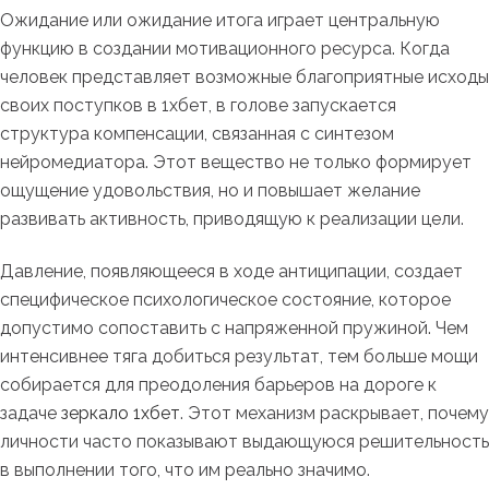
Ожидание или ожидание итога играет центральную
функцию в создании мотивационного ресурса. Когда
человек представляет возможные благоприятные исходы
своих поступков в 1хбет, в голове запускается
структура компенсации, связанная с синтезом
нейромедиатора. Этот вещество не только формирует
ощущение удовольствия, но и повышает желание
развивать активность, приводящую к реализации цели.
Давление, появляющееся в ходе антиципации, создает
специфическое психологическое состояние, которое
допустимо сопоставить с напряженной пружиной. Чем
интенсивнее тяга добиться результат, тем больше мощи
собирается для преодоления барьеров на дороге к
задаче
зеркало 1хбет
. Этот механизм раскрывает, почему
личности часто показывают выдающуюся решительность
в выполнении того, что им реально значимо.