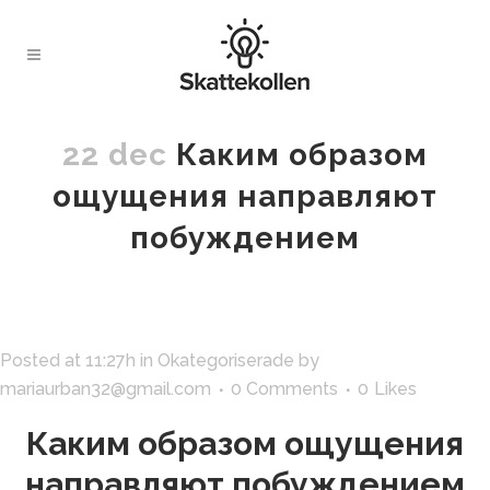
22 dec
Каким образом
ощущения направляют
побуждением
Posted at 11:27h
in
Okategoriserade
by
mariaurban32@gmail.com
0 Comments
0
Likes
Каким образом ощущения
направляют побуждением