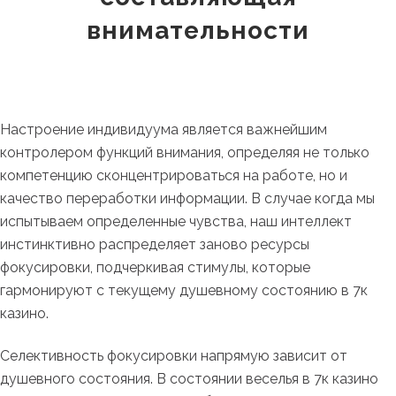
внимательности
Настроение индивидуума является важнейшим
контролером функций внимания, определяя не только
компетенцию сконцентрироваться на работе, но и
качество переработки информации. В случае когда мы
испытываем определенные чувства, наш интеллект
инстинктивно распределяет заново ресурсы
фокусировки, подчеркивая стимулы, которые
гармонируют с текущему душевному состоянию в 7к
казино.
Селективность фокусировки напрямую зависит от
душевного состояния. В состоянии веселья в 7к казино