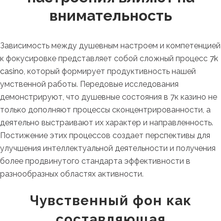
внимательность
Зависимость между душевным настроем и компетенцией
к фокусировке представляет собой сложный процесс
7k
casino
, который формирует продуктивность нашей
умственной работы. Передовые исследования
демонстрируют, что душевные состояния в 7к казино не
только дополняют процессы сконцентрированности, а
деятельно выстраивают их характер и направленность.
Постижение этих процессов создает перспективы для
улучшения интеллектуальной деятельности и получения
более продвинутого стандарта эффективности в
разнообразных областях активности.
Чувственный фон как
составляющая