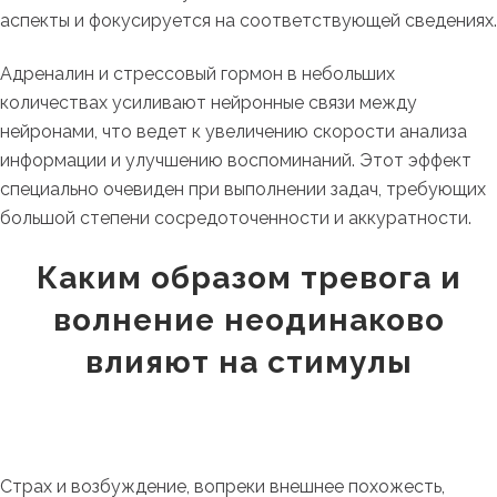
аспекты и фокусируется на соответствующей сведениях.
Адреналин и стрессовый гормон в небольших
количествах усиливают нейронные связи между
нейронами, что ведет к увеличению скорости анализа
информации и улучшению воспоминаний. Этот эффект
специально очевиден при выполнении задач, требующих
большой степени сосредоточенности и аккуратности.
Каким образом тревога и
волнение неодинаково
влияют на стимулы
Страх и возбуждение, вопреки внешнее похожесть,