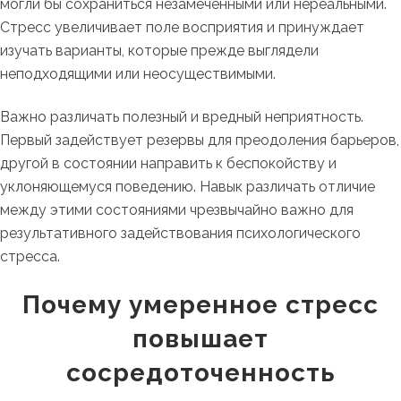
могли бы сохраниться незамеченными или нереальными.
Стресс увеличивает поле восприятия и принуждает
изучать варианты, которые прежде выглядели
неподходящими или неосуществимыми.
Важно различать полезный и вредный неприятность.
Первый задействует резервы для преодоления барьеров,
другой в состоянии направить к беспокойству и
уклоняющемуся поведению. Навык различать отличие
между этими состояниями чрезвычайно важно для
результативного задействования психологического
стресса.
Почему умеренное стресс
повышает
сосредоточенность