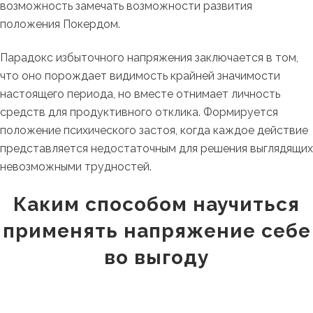
возможность замечать возможности развития
положения Покердом.
Парадокс избыточного напряжения заключается в том,
что оно порождает видимость крайней значимости
настоящего периода, но вместе отнимает личность
средств для продуктивного отклика. Формируется
положение психического застоя, когда каждое действие
представляется недостаточным для решения выглядящих
невозможными трудностей.
Каким способом научиться
применять напряжение себе
во выгоду