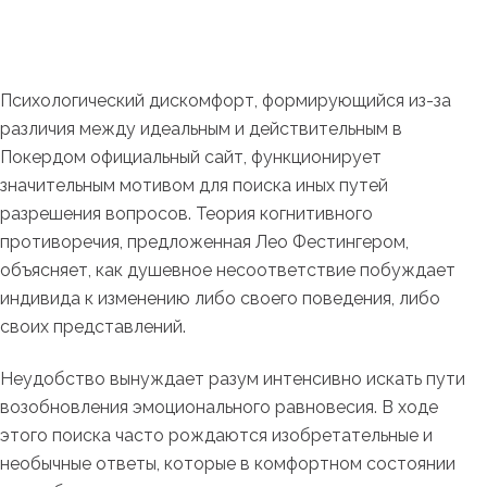
Психологический дискомфорт, формирующийся из-за
различия между идеальным и действительным в
Покердом официальный сайт, функционирует
значительным мотивом для поиска иных путей
разрешения вопросов. Теория когнитивного
противоречия, предложенная Лео Фестингером,
объясняет, как душевное несоответствие побуждает
индивида к изменению либо своего поведения, либо
своих представлений.
Неудобство вынуждает разум интенсивно искать пути
возобновления эмоционального равновесия. В ходе
этого поиска часто рождаются изобретательные и
необычные ответы, которые в комфортном состоянии