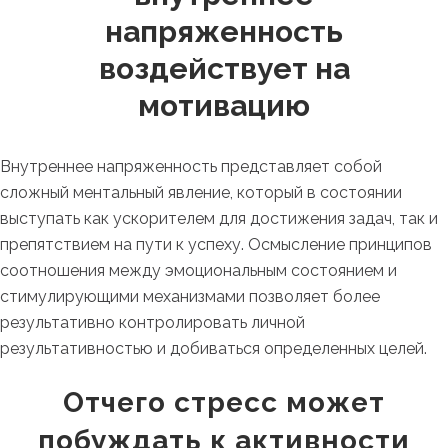
напряженность
воздействует на
мотивацию
Внутреннее напряженность представляет собой
сложный ментальный явление, который в состоянии
выступать как ускорителем для достижения задач, так и
препятствием на пути к успеху. Осмысление принципов
соотношения между эмоциональным состоянием и
стимулирующими механизмами позволяет более
результативно контролировать личной
результативностью и добиваться определенных целей.
Отчего стресс может
побуждать к активности