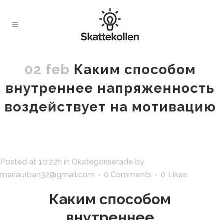
02 feb
Каким способом
внутреннее напряженность
воздействует на мотивацию
Posted at 10:22h
in
Okategoriserade
by
mariaurban32@gmail.com
0 Comments
0
Likes
Каким способом
внутреннее