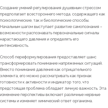
Создание умений регулирования душевным стрессом
предполагает всестороннего метода, содержащего как
психологические, так и биологические способы.
Начальным шагом выступает развитие самопознания –
возможности распознавать первоначальные сигналы
нарастающего давления и определять его
интенсивность.
Способ переформулирования предоставляет шанс
трансформировать понимание напряженных ситуаций.
Вместо понимания давления как отрицательного
элемента, его можно рассматривать как признак
готовности к активности и индикатор того, что
предстоящая проблема обладает личную важность. Эта
изменение перспективы включает различные нервные
системы и изменяет химический ответ организма.