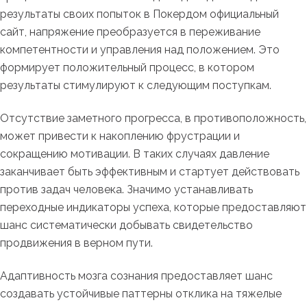
результаты своих попыток в Покердом официальный
сайт, напряжение преобразуется в переживание
компетентности и управления над положением. Это
формирует положительный процесс, в котором
результаты стимулируют к следующим поступкам.
Отсутствие заметного прогресса, в противоположность,
может привести к накоплению фрустрации и
сокращению мотивации. В таких случаях давление
заканчивает быть эффективным и стартует действовать
против задач человека. Значимо устанавливать
переходные индикаторы успеха, которые предоставляют
шанс систематически добывать свидетельство
продвижения в верном пути.
Адаптивность мозга сознания предоставляет шанс
создавать устойчивые паттерны отклика на тяжелые