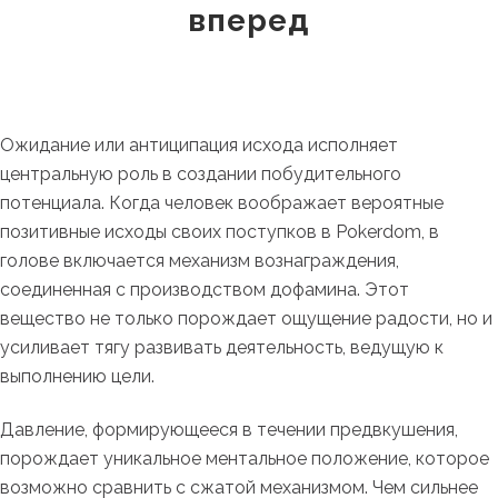
вперед
Ожидание или антиципация исхода исполняет
центральную роль в создании побудительного
потенциала. Когда человек воображает вероятные
позитивные исходы своих поступков в Pokerdom, в
голове включается механизм вознаграждения,
соединенная с производством дофамина. Этот
вещество не только порождает ощущение радости, но и
усиливает тягу развивать деятельность, ведущую к
выполнению цели.
Давление, формирующееся в течении предвкушения,
порождает уникальное ментальное положение, которое
возможно сравнить с сжатой механизмом. Чем сильнее