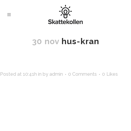
30 nov
hus-kran
Posted at 10:41h
in
by
admin
0 Comments
0
Likes