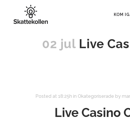
KOM I
02 jul
Live Cas
Posted at 18:25h
in
Okategoriserade
by
mar
Live Casino 