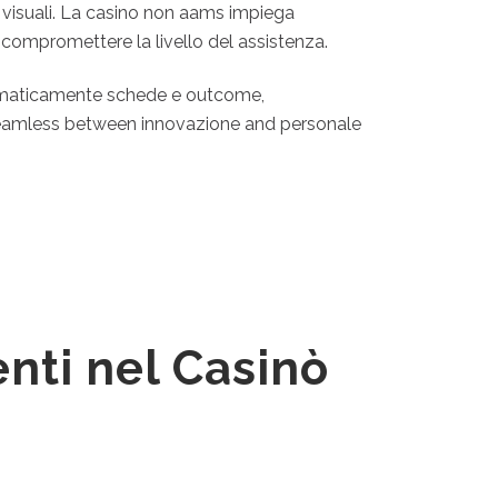
e visuali. La casino non aams impiega
 compromettere la livello del assistenza.
utomaticamente schede e outcome,
e seamless between innovazione and personale
nti nel Casinò