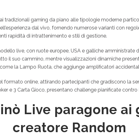
dai tradizionali gaming da piano alle tipologie moderne particol
l’esperienza dal vivo, fornendo numerose varianti con regole 
ti rapidità di intrattenimento e stili di gestione.
dello live, con ruote europee, USA e galliche amministrate da 
tto il suo cammino, mentre visualizzazioni dinamiche presentan
e come la Lampo Ruota, che aggiunge amplificatori accidental
l formato online, attirando partecipanti che gradiscono la semp
ker e 3 Carta Gioco, presentano challenge pianificate contro il 
sinò Live paragone ai
creatore Random