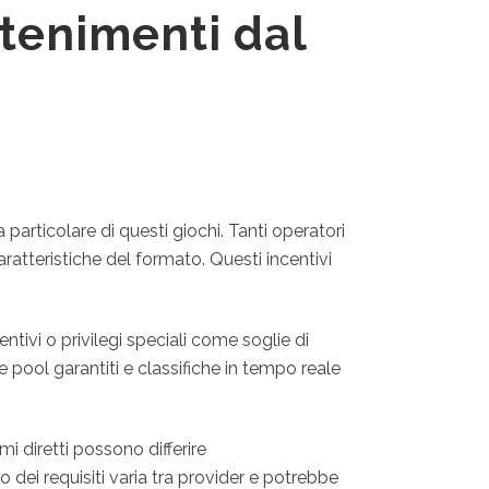
ttenimenti dal
articolare di questi giochi. Tanti operatori
aratteristiche del formato. Questi incentivi
.
tivi o privilegi speciali come soglie di
 pool garantiti e classifiche in tempo reale
i diretti possono differire
dei requisiti varia tra provider e potrebbe