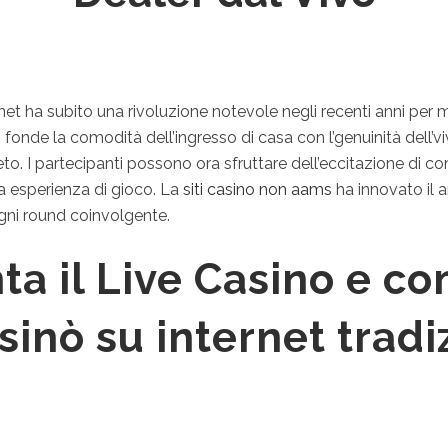
rnet ha subito una rivoluzione notevole negli recenti anni per
fonde la comodità dell’ingresso di casa con l’genuinità dell’v
to. I partecipanti possono ora sfruttare dell’eccitazione di com
a esperienza di gioco. La
siti casino non aams
ha innovato il 
ogni round coinvolgente.
a il Live Casino e com
sinò su internet tradi