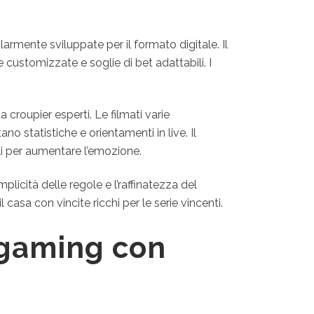
armente sviluppate per il formato digitale. Il
customizzate e soglie di bet adattabili. I
croupier esperti. Le filmati varie
o statistiche e orientamenti in live. Il
i per aumentare l’emozione.
licità delle regole e l’raffinatezza del
casa con vincite ricchi per le serie vincenti.
 gaming con