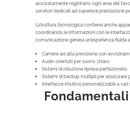
accuratamente registrano ogni area del tavol
servitori dedicati ad superiore prestazione 
L’struttura tecnologica contiene anche appa
coordinando le informazioni con le interfac
comunicazione genera un’esperienza fluida e
Camere ad alta precisione con avvicinam
Audio orientati per suono chiaro
Sistemi di riduzione ripresa perfezionato
Sistemi di backup multipli per assicurare 
Interfacce intuitive personalizzabili a vari
Fondamentali 