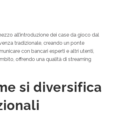
 mezzo all’introduzione dei case da gioco dal
ivenza tradizionale, creando un ponte
unicare con bancari esperti e altri utenti,
ambito, offrendo una qualità di streaming
e si diversifica
zionali