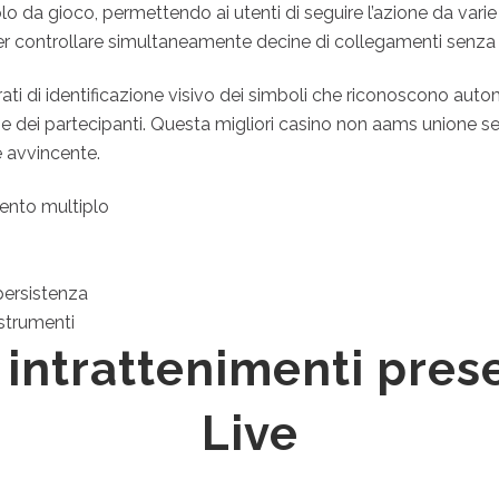
o da gioco, permettendo ai utenti di seguire l’azione da vari
per controllare simultaneamente decine di collegamenti senza
rati di identificazione visivo dei simboli che riconoscono a
cie dei partecipanti. Questa migliori casino non aams union
 avvincente.
ento multiplo
persistenza
 strumenti
intrattenimenti prese
Live