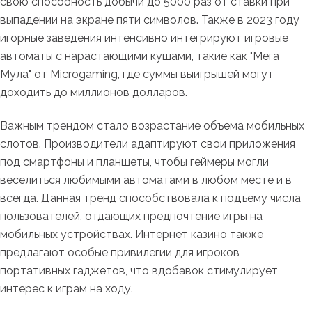
свою способность добычи до 5000 раз от ставки при
выпадении на экране пяти символов. Также в 2023 году
игорные заведения интенсивно интегрируют игровые
автоматы с нарастающими кушами, такие как "Мега
Мула" от Microgaming, где суммы выигрышей могут
доходить до миллионов долларов.
Важным трендом стало возрастание объема мобильных
слотов. Производители адаптируют свои приложения
под смартфоны и планшеты, чтобы геймеры могли
веселиться любимыми автоматами в любом месте и в
всегда. Данная тренд способствовала к подъему числа
пользователей, отдающих предпочтение игры на
мобильных устройствах. Интернет казино также
предлагают особые привилегии для игроков
портативных гаджетов, что вдобавок стимулирует
интерес к играм на ходу.