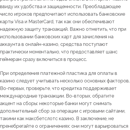
ввиду их удобства и защищенности. Преобладающее
число игроков предпочитают использовать банковские
карты Visa и MasterCard, так как они обеспечивают
надежную защиту транзакций. Важно отметить, что при
использовании банковских карт для зачисления на
аккаунта в онлайн-казино, средства поступают
практически моментально, что предоставляет шанс
геймерам сразу включиться в процесс.
При определения платежной пластика для оплаты в
казино следует учитывать несколько основных факторов.
Во-первых, проверьте, что кредитка поддерживает
международные транзакции. Во-вторых, обратите
акцент на сборы: некоторые банки могут снимать
дополнительный сбор за операции с игровыми сайтами,
такими как максбетслотс казино. В заключение, не
пренебрегайте о ограничениях: они могут варьироваться