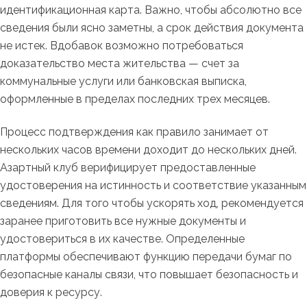
идентификационная карта. Важно, чтобы абсолютно все
сведения были ясно заметны, а срок действия документа
не истек. Вдобавок возможно потребоваться
доказательство места жительства — счет за
коммунальные услуги или банковская выписка,
оформленные в пределах последних трех месяцев.
Процесс подтверждения как правило занимает от
нескольких часов времени доходит до нескольких дней.
Азартный клуб верифицирует предоставленные
удостоверения на истинность и соответствие указанным
сведениям. Для того чтобы ускорять ход, рекомендуется
заранее приготовить все нужные документы и
удостовериться в их качестве. Определенные
платформы обеспечивают функцию передачи бумаг по
безопасные каналы связи, что повышает безопасность и
доверия к ресурсу.