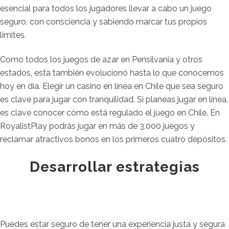
esencial para todos los jugadores llevar a cabo un juego
seguro, con consciencia y sabiendo marcar tus propios
límites.
Como todos los juegos de azar en Pensilvania y otros
estados, esta también evolucionó hasta lo que conocemos
hoy en día. Elegir un casino en línea en Chile que sea seguro
es clave para jugar con tranquilidad. Si planeas jugar en línea,
es clave conocer cómo está regulado el juego en Chile. En
RoyalistPlay podrás jugar en más de 3.000 juegos y
reclamar atractivos bonos en los primeros cuatro depósitos.
Desarrollar estrategias
Puedes estar seguro de tener una experiencia justa y segura