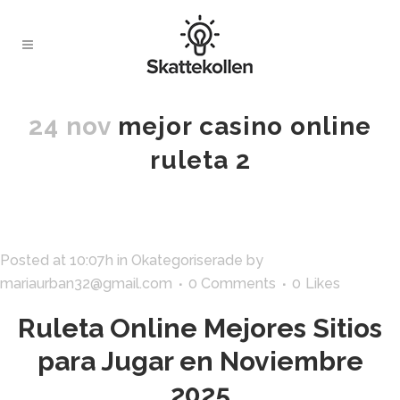
24 nov
mejor casino online
ruleta 2
Posted at 10:07h
in
Okategoriserade
by
mariaurban32@gmail.com
0 Comments
0
Likes
Ruleta Online Mejores Sitios
para Jugar en Noviembre
2025