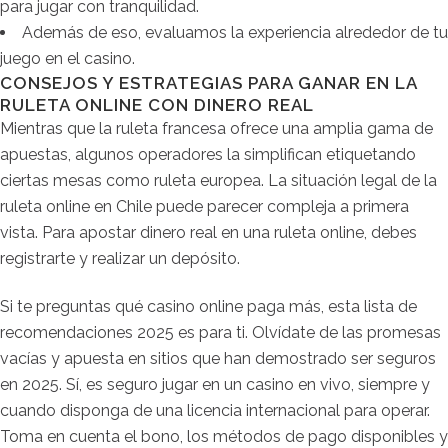
para jugar con tranquilidad.
Además de eso, evaluamos la experiencia alrededor de tu
juego en el casino.
CONSEJOS Y ESTRATEGIAS PARA GANAR EN LA
RULETA ONLINE CON DINERO REAL
Mientras que la ruleta francesa ofrece una amplia gama de
apuestas, algunos operadores la simplifican etiquetando
ciertas mesas como ruleta europea. La situación legal de la
ruleta online en Chile puede parecer compleja a primera
vista. Para apostar dinero real en una ruleta online, debes
registrarte y realizar un depósito.
Si te preguntas qué casino online paga más, esta lista de
recomendaciones 2025 es para ti. Olvídate de las promesas
vacías y apuesta en sitios que han demostrado ser seguros
en 2025. Sí, es seguro jugar en un casino en vivo, siempre y
cuando disponga de una licencia internacional para operar.
Toma en cuenta el bono, los métodos de pago disponibles y