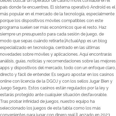
debes buscar un operador de casino móvil confiable en el
país donde te encuentres. El sistema operativò Android es el
más popular en el mercado de la tecnología, especialmente
porque los dispositivos móviles compatibles con este
programa suelen ser más económicos que el resto. Haz
siempre un presupuesto para cada sesión de juego, de
modo que sepas cuándo retirarte.|ActualApp es un blog
especializado en tecnología, centrado en las últimas
novedades sobre móviles y aplicaciones. Aquí encontrarás
análisis, guías, noticias y recomendaciones sobre las mejores
apps y dispositivos del mercado, todo con un enfoque claro,
directo y fácil de entender. Es seguro apostar en los casinos
online con licencia de la DGOJ y con los sellos Jugar Bien y
Juego Seguro. Estos casinos están regulados por la ley y
estarás protegido ante cualquier situación desfavorable.
Tras probar infinidad de juegos, nuestro equipo ha
seleccionado los juegos de esta tabla como los más
convenientes para jugar con dinero real.|Lanzado en 2023,