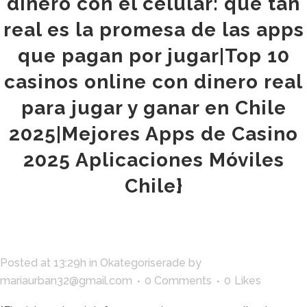
dinero con el celular: qué tan
real es la promesa de las apps
que pagan por jugar|Top 10
casinos online con dinero real
para jugar y ganar en Chile
2025|Mejores Apps de Casino
2025 Aplicaciones Móviles
Chile}
Posted at 13:29h
in
Okategoriserade
by
mariaurban32@gmail.com
0 Comments
0
Likes