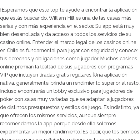
{Esperamos que este top te ayude a encontrar la aplicación
que estás buscando. William Hill es una de las casas más
serias y con más experiencia en el sector. Su app está muy
bien desarrollada y da acceso a todos los servicios de su
casino online. Entender el marco legal de los casinos online
en Chile es fundamental para jugar con seguridad y conocer
tus derechos y obligaciones como jugador. Muchos casinos
online premian la lealtad de sus jugadores con programas
VIP que incluyen tiradas gratis regulares.|Una aplicación
nativa, generalmente, brinda un rendimiento superior al resto.
Incluso encontrarás un lobby exclusivo para jugadores de
póker con salas muy variadas que se adaptan a jugadores
de distintos presupuestos y estilos de juego. Es indistinto, ya
que ofrecen los mismos servicios, aunque siempre
recomendamos la app porque desde ella solemos
experimentar un mejor rendimiento.|Es decir, que los tiempos
de espera para ver reflejado tu dinero en tu medio de pago