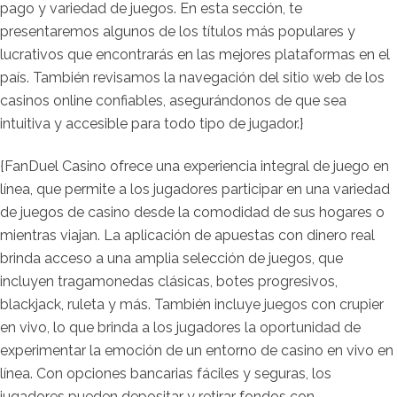
pago y variedad de juegos. En esta sección, te
presentaremos algunos de los títulos más populares y
lucrativos que encontrarás en las mejores plataformas en el
país. También revisamos la navegación del sitio web de los
casinos online confiables, asegurándonos de que sea
intuitiva y accesible para todo tipo de jugador.}
{FanDuel Casino ofrece una experiencia integral de juego en
línea, que permite a los jugadores participar en una variedad
de juegos de casino desde la comodidad de sus hogares o
mientras viajan. La aplicación de apuestas con dinero real
brinda acceso a una amplia selección de juegos, que
incluyen tragamonedas clásicas, botes progresivos,
blackjack, ruleta y más. También incluye juegos con crupier
en vivo, lo que brinda a los jugadores la oportunidad de
experimentar la emoción de un entorno de casino en vivo en
línea. Con opciones bancarias fáciles y seguras, los
jugadores pueden depositar y retirar fondos con