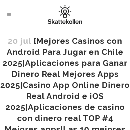
20 jul
{Mejores Casinos con
Android Para Jugar en Chile
2025|Aplicaciones para Ganar
Dinero Real Mejores Apps
2025|Casino App Online Dinero
Real Android e iOS
2025|Aplicaciones de casino
con dinero real TOP #4
Mejores apps|Las 10 mejores