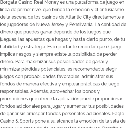
Borgata Casino Real Money es una plataforma de juego en
línea de primer nivel que brinda la emoción y el entusiasmo
de la escena de los casinos de Atlantic City directamente a
los jugadores de Nueva Jersey y Pensilvania.|La cantidad de
dinero que puedes ganar depende de los juegos que
juegues, las apuestas que hagas y, hasta cierto punto, de tu
habilidad y estrategia. Es importante recordar que el juego
implica riesgos y siempre existe la posibilidad de perder
dinero. Para maximizar sus posibilidades de ganar y
minimizar pérdidas potenciales, es recomendable elegir
juegos con probabilidades favorables, administrar sus
fondos de manera efectiva y emplear prácticas de juego
responsables. Además, aprovechar los bonos y
promociones que ofrece la aplicación puede proporcionar
fondos adicionales para jugar y aumentar tus posibilidades
de ganar sin arriesgar fondos personales adicionales. Eagle
Casino & Sports pone a su alcance la emoción de la sala de