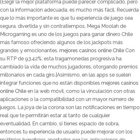
{Elegir la mejor plataforma puede parecer complicado, pero
con la información adecuada, es mucho más fácil. Recuerda
que lo más importante es que tu experiencia de juego sea
segura, divertida y sin contratiempos. Mega Moolah de
Microgaming es uno de los juegos para ganar dinero Chile
más famoso ofreciendo algunos de los jackpots más
grandes y emocionantes.
mejores casinos online Chile
Con
su RTP de 93.42%, esta tragamonedas progresiva ha
cambiado la vida de muchos jugadores, otorgando premios
millonarios en cada giro.|Asimismo, en las apps se suelen
integrar funciones que no están disponibles
mejores casinos
online Chile
en la web móvil, como la vinculación con otras
aplicaciones o la compatibilidad con un mayor número de
juegos. La joya de la corona son las notificaciones en tiempo
real que te permitirán estar al tanto de cualquier
eventualidad. En cambio, si tienes espacio de sobra,
entonces tu experiencia de usuario puede mejorar con los
múltiples beneficios aportados por las aplicaciones de