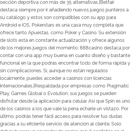
sección deportiva con más de 35 alternativas.|Betfair
destaca siempre por ir añadiendo nuevos juegos punteros a
su catálogo y estos son compatibles con su app para
Android e iOS. Pokerstars es una casa muy completa que
ofrece tanto Apuestas, como Poker y Casino. Su extensión
de slots está en constante actualización y ofrece algunos
de los mejores juegos del momento. 888casino destaca por
contar con una app muy buena en cuanto diseño y bastante
funcional en la que podrás encontrar todo de forma rápida y
sin complicaciones. Sí, aunque no están regulados
localmente, puedes acceder a casinos con licencias
internacionales.|Respaldada por empresas como Pragmatic
Play, Games Global o Evolution, sus juegos se pueden
disfrutar desde la aplicación para celular. Así que Spin es uno
de los casinos a los que vale la pena echarle un vistazo. Por
último, podrás tener fácil acceso para resolver tus dudas
gracias a su eficiente servicio de atención al cliente. Solo