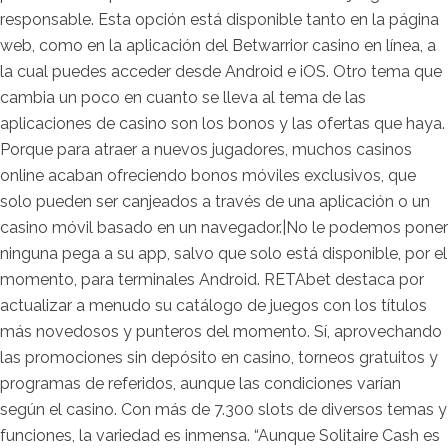
responsable. Esta opción está disponible tanto en la página
web, como en la aplicación del Betwarrior casino en línea, a
la cual puedes acceder desde Android e iOS. Otro tema que
cambia un poco en cuanto se lleva al tema de las
aplicaciones de casino son los bonos y las ofertas que haya.
Porque para atraer a nuevos jugadores, muchos casinos
online acaban ofreciendo bonos móviles exclusivos, que
solo pueden ser canjeados a través de una aplicación o un
casino móvil basado en un navegador.|No le podemos poner
ninguna pega a su app, salvo que solo está disponible, por el
momento, para terminales Android. RETAbet destaca por
actualizar a menudo su catálogo de juegos con los títulos
más novedosos y punteros del momento. Sí, aprovechando
las promociones sin depósito en casino, torneos gratuitos y
programas de referidos, aunque las condiciones varían
según el casino. Con más de 7.300 slots de diversos temas y
funciones, la variedad es inmensa. “Aunque Solitaire Cash es