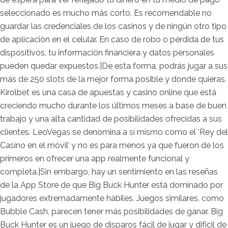
seleccionado es mucho más corto. Es recomendable no
guardar las credenciales de los casinos y de ningún otro tipo
de aplicación en el celular. En caso de robo o pérdida de tus
dispositivos, tu información financiera y datos personales
pueden quedar expuestos.|De esta forma, podrás jugar a sus
más de 250 slots de la mejor forma posible y donde quieras.
Kirolbet es una casa de apuestas y casino online que está
creciendo mucho durante los últimos meses a base de buen
trabajo y una alta cantidad de posibilidades ofrecidas a sus
clientes. LeoVegas se denomina a sí mismo como el ‘Rey del
Casino en el móvil’ y no es para menos ya que fueron de los
primeros en ofrecer una app realmente funcional y
completa.|Sin embargo, hay un sentimiento en las reseñas
de la App Store de que Big Buck Hunter está dominado por
jugadores extremadamente hábiles. Juegos similares, como
Bubble Cash, parecen tener más posibilidades de ganar. Big
Buck Hunter es un juego de disparos fácil de jugar y difícil de