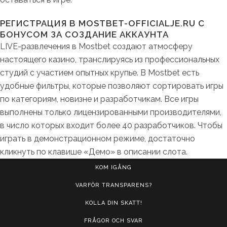
РЕГИСТРАЦИЯ В MOSTBET-OFFICIALJE.RU С
БОНУСОМ ЗА СОЗДАНИЕ АККАУНТА
LIVE-развлечения в Mostbet создают атмосферу
настоящего казино, транслируясь из профессиональных
студий с участием опытных крупье. В Mostbet есть
удобные фильтры, которые позволяют сортировать игры
по категориям, новизне и разработчикам. Все игры
выполнены только лицензированными производителями,
в число которых входит более 40 разработчиков. Чтобы
играть в демонстрационном режиме, достаточно
кликнуть по клавише «Демо» в описании слота.
KOM IGÅNG
VARFÖR TRANSPARENS?
KOLLA DIN SKATT!
FRÅGOR OCH SVAR