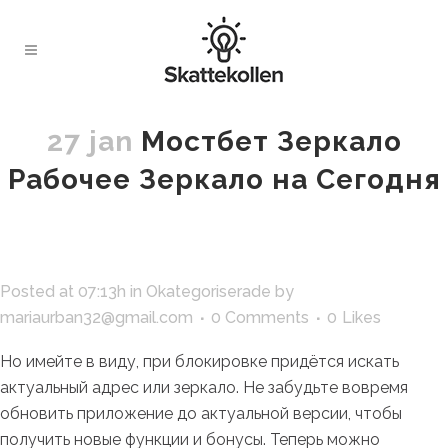
27 jan
Мостбет Зеркало
Рабочее Зеркало на Сегодня
Posted at 07:13h
in
Okategoriserade
by
mariaurban32@gmail.com
0 Comments
0
Likes
Но имейте в виду, при блокировке придётся искать
актуальный адрес или зеркало. Не забудьте вовремя
обновить приложение до актуальной версии, чтобы
получить новые функции и бонусы. Теперь можно