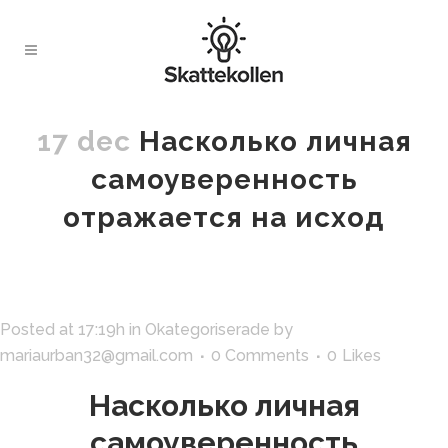
17 dec
Насколько личная
самоуверенность
отражается на исход
Posted at 17:19h
in
Okategoriserade
by
mariaurban32@gmail.com
0 Comments
0
Likes
Насколько личная
самоуверенность