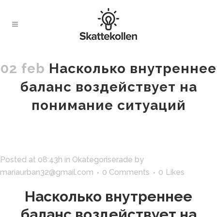
02 feb
Насколько внутреннее
баланс воздействует на
понимание ситуаций
Posted at 08:43h
in
Okategoriserade
by
mariaurban32@gmail.com
0 Comments
0
Likes
Насколько внутреннее
баланс воздействует на