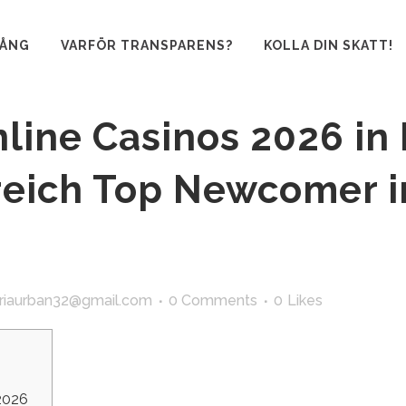
GÅNG
VARFÖR TRANSPARENS?
KOLLA DIN SKATT!
ine Casinos 2026 in
reich Top Newcomer i
riaurban32@gmail.com
0 Comments
0
Likes
2026