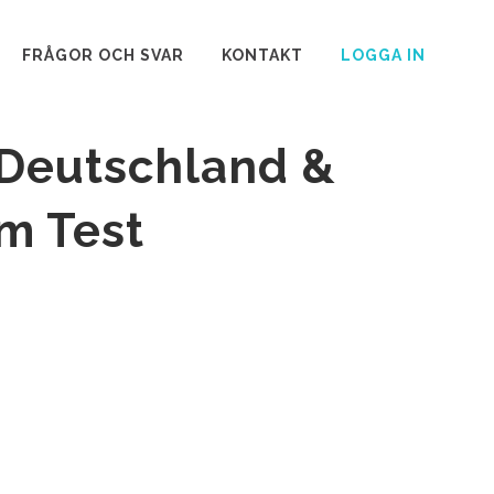
FRÅGOR OCH SVAR
KONTAKT
LOGGA IN
 Deutschland &
m Test