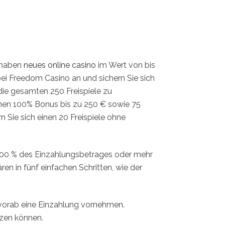
uthaben
neues online casino
im Wert von bis
bei Freedom Casino an und sichern Sie sich
die gesamten 250 Freispiele zu
nen 100% Bonus bis zu 250 € sowie 75
n Sie sich einen 20 Freispiele ohne
 100 % des Einzahlungsbetrages oder mehr
n in fünf einfachen Schritten, wie der
 vorab eine Einzahlung vornehmen.
tzen können.