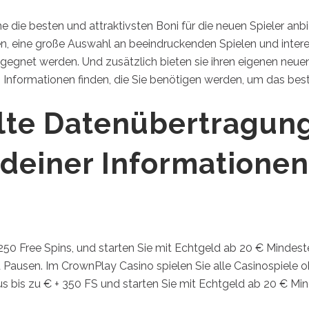
die besten und attraktivsten Boni für die neuen Spieler anbiet
en, eine große Auswahl an beeindruckenden Spielen und inte
gegnet werden. Und zusätzlich bieten sie ihren eigenen neuen 
Informationen finden, die Sie benötigen werden, um das best
lte Datenübertragun
deiner Informationen
+ 250 Free Spins, und starten Sie mit Echtgeld ab 20 € Mindes
nd Pausen. Im CrownPlay Casino spielen Sie alle Casinospiele
s bis zu € + 350 FS und starten Sie mit Echtgeld ab 20 € Mi