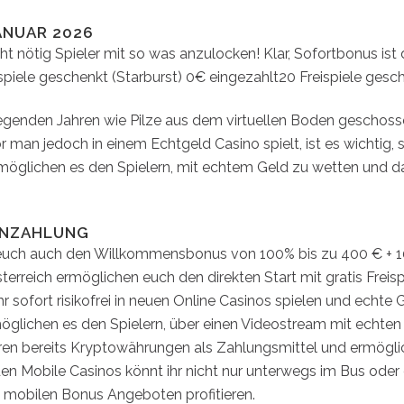
ANUAR 2026
ht nötig Spieler mit so was anzulocken! Klar, Sofortbonus ist
ispiele geschenkt (Starburst) 0€ eingezahlt20 Freispiele gesc
liegenden Jahren wie Pilze aus dem virtuellen Boden geschosse
 man jedoch in einem Echtgeld Casino spielt, ist es wichtig, s
rmöglichen es den Spielern, mit echtem Geld zu wetten und d
INZAHLUNG
euch auch den Willkommensbonus von 100% bis zu 400 € + 100
rreich ermöglichen euch den direkten Start mit gratis Freis
 sofort risikofrei in neuen Online Casinos spielen und echte
öglichen es den Spielern, über einen Videostream mit echten 
eren bereits Kryptowährungen als Zahlungsmittel und ermöglic
den Mobile Casinos könnt ihr nicht nur unterwegs im Bus oder 
 mobilen Bonus Angeboten profitieren.