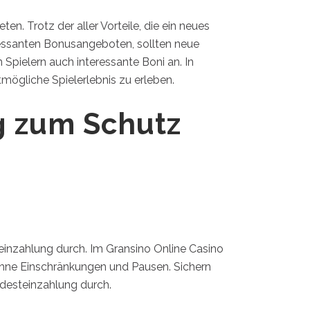
en. Trotz der aller Vorteile, die ein neues
ressanten Bonusangeboten, sollten neue
Spielern auch interessante Boni an. In
mögliche Spielerlebnis zu erleben.
g zum Schutz
teinzahlung durch. Im Gransino Online Casino
 ohne Einschränkungen und Pausen. Sichern
ndesteinzahlung durch.