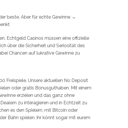
 der beste. Aber für echte Gewinne →
henkt
n. Echtgeld Casinos müssen eine offizielle
ich über die Sicherheit und Seriosität des
abei Chancen auf lukrative Gewinne zu
 Freispiele. Unsere aktuellen No Deposit
pielen oder gratis Bonusguthaben. Mit einem
 Gewinne erzielen und das ganz ohne
Dealern zu interagieren und in Echtzeit zu
hen es den Spielern, mit Bitcoin oder
der Bahn spielen, ihr könnt sogar mit eurem