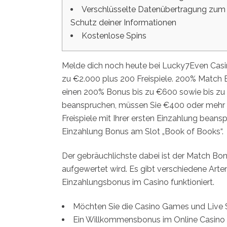
Verschlüsselte Datenübertragung zum
Schutz deiner Informationen
Kostenlose Spins
Melde dich noch heute bei Lucky7Even Casin
zu €2.000 plus 200 Freispiele. 200% Match B
einen 200% Bonus bis zu €600 sowie bis zu 2
beanspruchen, müssen Sie €400 oder mehr e
Freispiele mit Ihrer ersten Einzahlung beans
Einzahlung Bonus am Slot „Book of Books“.
Der gebräuchlichste dabei ist der Match Bo
aufgewertet wird. Es gibt verschiedene Arte
Einzahlungsbonus im Casino funktioniert.
Möchten Sie die Casino Games und Live S
Ein Willkommensbonus im Online Casino is