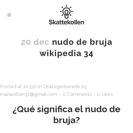
20 dec
nudo de bruja
wikipedia 34
Posted at 10:51h
in
Okategoriserade
by
mariaurban32@gmail.com
0 Comments
0
Likes
¿Qué significa el nudo de
bruja?