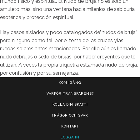
mundo físico y espiritual. El Nudo de Bruja no es solo un
amuleto más, sino una ventana hacia milenios de sabiduría
esotérica y protección espiritual.
Hay casos aislados y poco catalogados de”nudos de bruja”,
pero ninguno como tal, por el tema de las cruces ylas
ruedas solares antes mencionadas. Por ello aún es llamado
nudo debrujas o sello de brujas, por haber creyentes que lo
utilizan. A veces la propia triquetra esllamada nudo de bruja,
por confusión y por su semejanza.
KOM IGÅNG
VARFÖR TRANSPARENS?
KOLLA DIN SKATT!
FRÅGOR OCH SVAR
KONTAKT
LOGGA IN