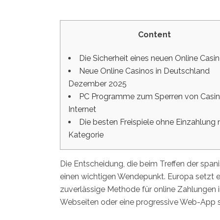
Content
Die Sicherheit eines neuen Online Casi
Neue Online Casinos in Deutschland
Dezember 2025
PC Programme zum Sperren von Casin
Internet
Die besten Freispiele ohne Einzahlung
Kategorie
Die Entscheidung, die beim Treffen der spa
einen wichtigen Wendepunkt. Europa setzt ers
zuverlässige Methode für online Zahlungen 
Webseiten oder eine progressive Web-App 