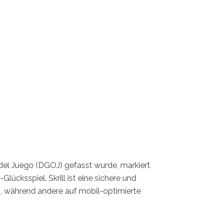
del Juego (DGOJ) gefasst wurde, markiert
ücksspiel. Skrill ist eine sichere und
n, während andere auf mobil-optimierte