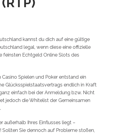
 (RTP)
eutschland kannst du dich auf eine gültige
schland legal, wenn diese eine offizielle
ie feinsten Echtgeld Online Slots des
n Casino Spielen und Poker entstand ein
he Glücksspielstaatsvertrags endlich in Kraft
ganz einfach bei der Anmeldung bzw. Nicht
tet jedoch die Whitelist der Gemeinsamen
.
r außerhalb Ihres Einflusses liegt –
t! Sollten Sie dennoch auf Probleme stoßen,