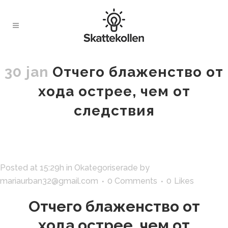
30 jan
Отчего блаженство от
хода острее, чем от
следствия
Posted at 15:29h
in
Okategoriserade
by
mariaurban32@gmail.com
0 Comments
0
Likes
Отчего блаженство от
хода острее, чем от