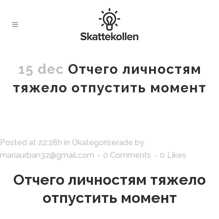
15 dec
Отчего личностям
тяжело отпустить момент
Posted at 22:28h
in
Okategoriserade
by
mariaurban32@gmail.com
0 Comments
0
Likes
Отчего личностям тяжело
отпустить момент