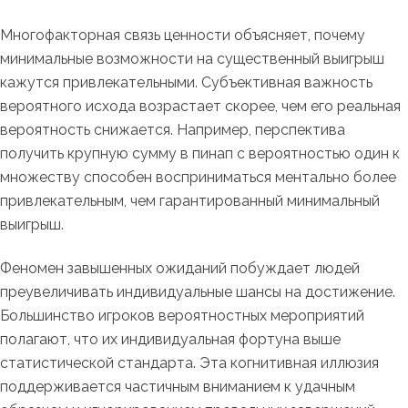
Многофакторная связь ценности объясняет, почему
минимальные возможности на существенный выигрыш
кажутся привлекательными. Субъективная важность
вероятного исхода возрастает скорее, чем его реальная
вероятность снижается. Например, перспектива
получить крупную сумму в пинап с вероятностью один к
множеству способен восприниматься ментально более
привлекательным, чем гарантированный минимальный
выигрыш.
Феномен завышенных ожиданий побуждает людей
преувеличивать индивидуальные шансы на достижение.
Большинство игроков вероятностных мероприятий
полагают, что их индивидуальная фортуна выше
статистической стандарта. Эта когнитивная иллюзия
поддерживается частичным вниманием к удачным