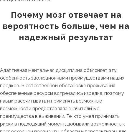
Почему мозг отвечает на
вероятность больше, чем на
надежный результат
Адаптивная ментальная дисциплина объясняет эту
особенность эволюционными преимуществами наших
предков. В естественной обстановке проживания
обеспеченные ресурсы встречались изредка, поэтому
навык рассчитывать и применять возможные
возможности предоставляла значительные
преимущества в выживании. Те, кто умел принимать
риски в подходящий момент, добывали возможность к
превосходной провианту, области и перспективам для