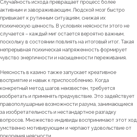
Случайность исхода превращает процесс более
активным и завораживающим. Людской мозг быстро
привыкает к рутинным ситуациям, снижая их
психическую ценность. В условиях неясности этого не
случается – каждый миг остается вероятно важным,
поскольку в состоянии повлиять на итоговый итог. Такая
непрерывная психическая напряженность формирует
чувство энергичности и насыщенности переживания.
Неясность в казино также запускает креативное
восприятие и навык к приспособлению. Когда
конкретный метод шагов неизвестен, требуется
изобретать и применять предчувствие. Это задействует
правополушарные возможности разума, занимающиеся
за изобретательность и нестандартное разгадку
вопросов. Множество индивиды воспринимают этот ход
умственно мотивирующим и черпают удовольствие от
покорения неясности.