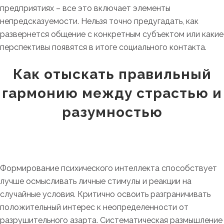
предприятиях – все это включает элементы
непредсказуемости. Нельзя точно предугадать, как
развернется общение с конкретным субъектом или какие
перспективы появятся в итоге социального контакта.
Как отыскать правильный
гармонию между страстью и
разумностью
Формирование психического интеллекта способствует
лучше осмысливать личные стимулы и реакции на
случайные условия. Критично освоить разграничивать
положительный интерес к неопределенности от
разрушительного азарта. Систематическая размышление