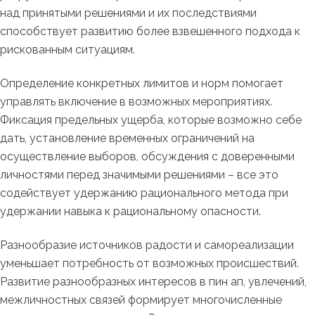
над принятыми решениями и их последствиями
способствует развитию более взвешенного подхода к
рискованным ситуациям.
Определение конкретных лимитов и норм помогает
управлять включение в возможных мероприятиях.
Фиксация предельных ущерба, которые возможно себе
дать, установление временных ограничений на
осуществление выборов, обсуждения с доверенными
личностями перед значимыми решениями – все это
содействует удержанию рационального метода при
удержании навыка к рациональному опасности.
Разнообразие источников радости и самореализации
уменьшает потребность от возможных происшествий.
Развитие разнообразных интересов в пин ап, увлечений,
межличностных связей формирует многочисленные