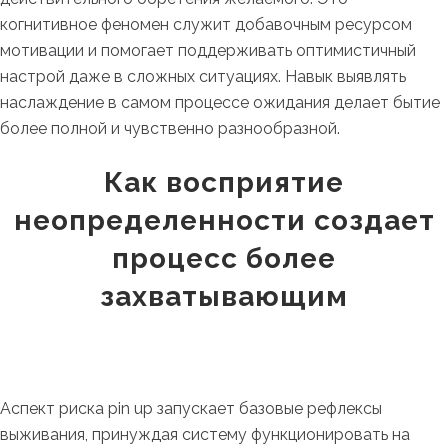
когнитивное феномен служит добавочным ресурсом
мотивации и помогает поддерживать оптимистичный
настрой даже в сложных ситуациях. Навык выявлять
наслаждение в самом процессе ожидания делает бытие
более полной и чувственно разнообразной.
Как восприятие
неопределенности создает
процесс более
захватывающим
Аспект риска pin up запускает базовые рефлексы
выживания, принуждая систему функционировать на