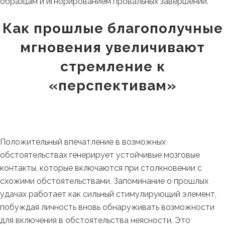
образцам и игнорированием провальных завершений.
Как прошлые благополучные
мгновения увеличивают
стремление к
«перспективам»
Положительный впечатление в возможных
обстоятельствах генерирует устойчивые мозговые
контакты, которые включаются при столкновении с
схожими обстоятельствами. Запоминание о прошлых
удачах работает как сильный стимулирующий элемент,
побуждая личность вновь обнаруживать возможности
для включения в обстоятельства неясности. Это