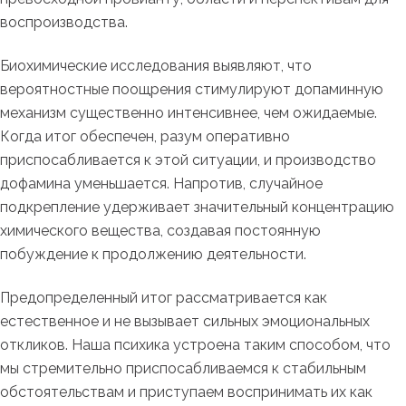
воспроизводства.
Биохимические исследования выявляют, что
вероятностные поощрения стимулируют допаминную
механизм существенно интенсивнее, чем ожидаемые.
Когда итог обеспечен, разум оперативно
приспосабливается к этой ситуации, и производство
дофамина уменьшается. Напротив, случайное
подкрепление удерживает значительный концентрацию
химического вещества, создавая постоянную
побуждение к продолжению деятельности.
Предопределенный итог рассматривается как
естественное и не вызывает сильных эмоциональных
откликов. Наша психика устроена таким способом, что
мы стремительно приспосабливаемся к стабильным
обстоятельствам и приступаем воспринимать их как