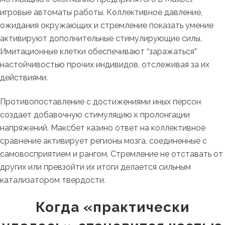
игровые автоматы работы. Коллективное давление,
ожидания окружающих и стремление показать умение
активируют дополнительные стимулирующие силы.
Имитационные клетки обеспечивают “заражаться”
настойчивостью прочих индивидов, отслеживая за их
действиями.
Противопоставление с достижениями иных персон
создает добавочную стимуляцию к пролонгации
напряжений. Максбет казино ответ на коллективное
сравнение активирует регионы мозга, соединенные с
самовосприятием и рангом. Стремление не отставать от
других или превзойти их итоги делается сильным
катализатором твердости.
Когда «практически