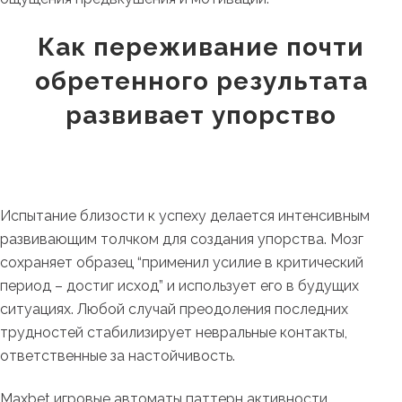
Как переживание почти
обретенного результата
развивает упорство
Испытание близости к успеху делается интенсивным
развивающим толчком для создания упорства. Мозг
сохраняет образец “применил усилие в критический
период – достиг исход” и использует его в будущих
ситуациях. Любой случай преодоления последних
трудностей стабилизирует невральные контакты,
ответственные за настойчивость.
Maxbet игровые автоматы паттерн активности