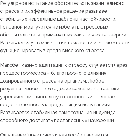
Регулярное испытание обстоятельств значительного
стресса и их эффективное решение развивает
стабильные невральные шаблоны настойчивости.
Головной мозг учится не избегать стрессовых
обстоятельств, а применять их как ключ extra энергии.
Развивается устойчивость к неясности и возможность
функционировать в среде высокого стресса.
Максбет казино адаптация к стрессу случается через
процесс гормесиса – благотворного влияния
дозированного стресса на организм. Любое
результативное прохождение важной обстановки
укрепляет эмоциональную прочность и повышает
подготовленность к предстоящим испытаниям.
Развивается стабильная самосознание индивида,
способного достигать поставленных намерений.
Ощущение “практически удалось” становится