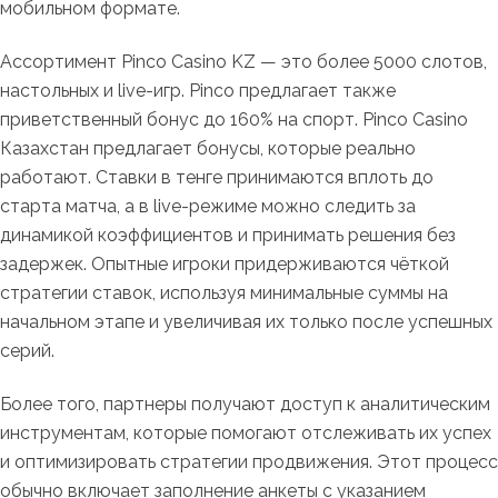
мобильном формате.
Ассортимент Pinco Casino KZ — это более 5000 слотов,
настольных и live-игр. Pinco предлагает также
приветственный бонус до 160% на спорт. Pinco Casino
Казахстан предлагает бонусы, которые реально
работают. Ставки в тенге принимаются вплоть до
старта матча, а в live-режиме можно следить за
динамикой коэффициентов и принимать решения без
задержек. Опытные игроки придерживаются чёткой
стратегии ставок, используя минимальные суммы на
начальном этапе и увеличивая их только после успешных
серий.
Более того, партнеры получают доступ к аналитическим
инструментам, которые помогают отслеживать их успех
и оптимизировать стратегии продвижения. Этот процесс
обычно включает заполнение анкеты с указанием