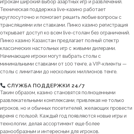
игрокам широкий выбор азартных игр и развлечений.
Техническая поддержка live-казино работает
круглосуточно и помогает решить любые вопросы с
трансляциями или ставками. Пинко казино регистрация
открывает доступ ко всем live-столам без ограничений.
Пинко казино Казахстан предлагает полный спектр
классических настольных игр с живыми дилерами.
Начинающие игроки могут выбрать столы с
минимальными ставками от 100 тенге, а VIP-клиенты —
столы с лимитами до нескольких миллионов тенге.
СЛУЖБА ПОДДЕРЖКИ 24/7
Таким образом, казино становятся полноценными
развлекательными комплексами, привлекая не только
игроков, но и обычных посетителей, желающих провести
время с пользой. Каждый год появляются новые игры и
технологии, делая ассортимент еще более
разнообразным и интересным для игроков.