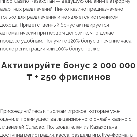
Pinco Casino Казахстан — ведущую онлайн-платформу
азартных развлечений. Пинко казино предназначено
только для развлечения и не является источником
дохода. Приветственный бонус активируется
автоматически при первом депозите, что делает
процесс удобным. Получите 120% бонус в течение часа
после регистрации или 100% бонус позже.
Активируйте бонус 2 000 000
₸ + 250 фриспинов
Присоединяйтесь к тысячам игроков, которые уже
оценили преимущества лицензионного онлайн казино с
лицензией Curacao. Пользователям из Казахстана
доступны регистрация, касса, разделы игр, live-форматы