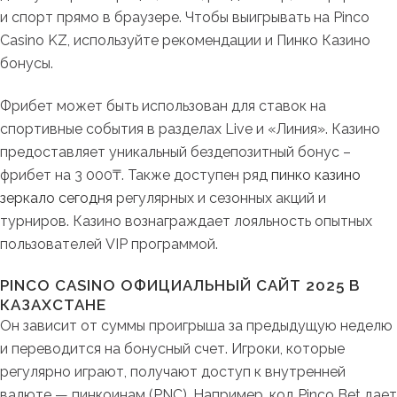
и спорт прямо в браузере. Чтобы выигрывать на Pinco
Casino KZ, используйте рекомендации и Пинко Казино
бонусы.
Фрибет может быть использован для ставок на
спортивные события в разделах Live и «Линия». Казино
предоставляет уникальный бездепозитный бонус –
фрибет на 3 000₸. Также доступен ряд
пинко казино
зеркало сегодня
регулярных и сезонных акций и
турниров. Казино вознаграждает лояльность опытных
пользователей VIP программой.
PINCO CASINO ОФИЦИАЛЬНЫЙ САЙТ 2025 В
КАЗАХСТАНЕ
Он зависит от суммы проигрыша за предыдущую неделю
и переводится на бонусный счет. Игроки, которые
регулярно играют, получают доступ к внутренней
валюте — пинкоинам (PNC). Например, код Pinco Bet дает